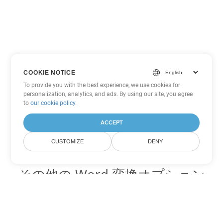
COOKIE NOTICE
To provide you with the best experience, we use cookies for
personalization, analytics, and ads. By using our site, you agree
to
our cookie policy
.
ACCEPT
CUSTOMIZE
DENY
その他の Word 変換オプション
DOT を DOC に変換
DOC:
Microsoft Word Binary Format