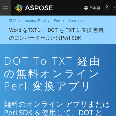
日本語
Toggle navigation
製品
Aspose.Total
Perl
Conversion
Word をTXTに、DOT を TXT に変換 無料
のコンバーターまたはPerl SDK
DOT To TXT 経由
の無料オンライン
Perl 変換アプリ
無料のオンライン アプリまたは
Perl SDK を使用して、DOT と