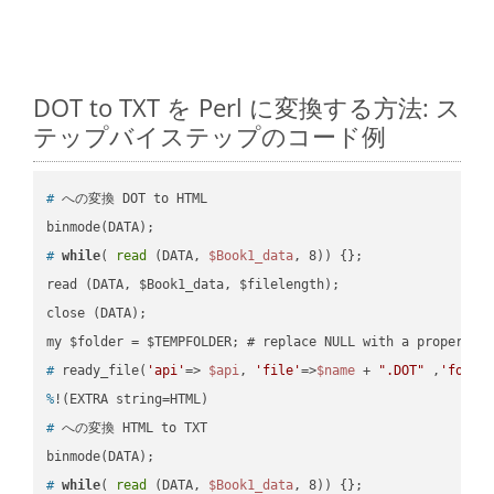
DOT to TXT を Perl に変換する方法: ス
テップバイステップのコード例
#
 への変換 DOT to HTML
#
while
( 
read
 (DATA, 
$Book1_data
, 8)) {};
read (DATA, $Book1_data, $filelength);

close (DATA);    

#
 ready_file(
'api'
=> 
$api
, 
'file'
=>
$name
 + 
".DOT"
 ,
'folde
%
!(EXTRA string=HTML)
#
 への変換 HTML to TXT
#
while
( 
read
 (DATA, 
$Book1_data
, 8)) {};