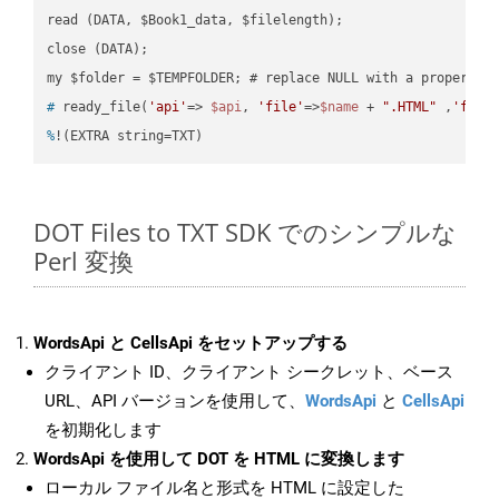
read (DATA, $Book1_data, $filelength);

close (DATA);    

#
 ready_file(
'api'
=> 
$api
, 
'file'
=>
$name
 + 
".HTML"
 ,
'fold
%
!(EXTRA string=TXT)
DOT Files to TXT SDK でのシンプルな
Perl 変換
WordsApi と CellsApi をセットアップする
クライアント ID、クライアント シークレット、ベース
URL、API バージョンを使用して、
WordsApi
と
CellsApi
を初期化します
WordsApi を使用して DOT を HTML に変換します
ローカル ファイル名と形式を HTML に設定した