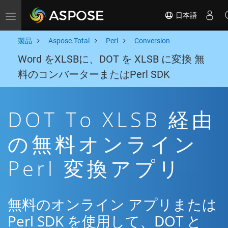
日本語
Toggle navigation
製品
Aspose.Total
Perl
Conversion
Word をXLSBに、DOT を XLSB に変換 無
料のコンバーターまたはPerl SDK
DOT To XLSB 経由
の無料オンライン
Perl 変換アプリ
無料のオンライン アプリまたは
Perl SDK を使用して、DOT と