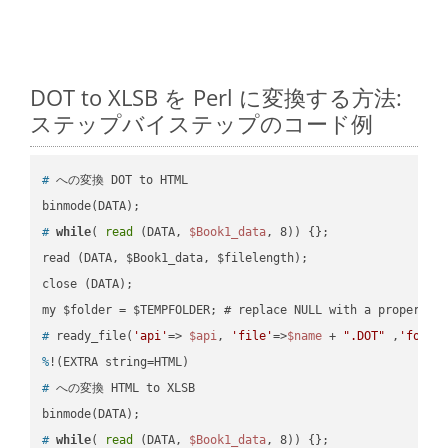
DOT to XLSB を Perl に変換する方法:
ステップバイステップのコード例
#
 への変換 DOT to HTML
#
while
( 
read
 (DATA, 
$Book1_data
, 8)) {};
read (DATA, $Book1_data, $filelength);

close (DATA);    

#
 ready_file(
'api'
=> 
$api
, 
'file'
=>
$name
 + 
".DOT"
 ,
'folde
%
!(EXTRA string=HTML)
#
 への変換 HTML to XLSB
#
while
( 
read
 (DATA, 
$Book1_data
, 8)) {};