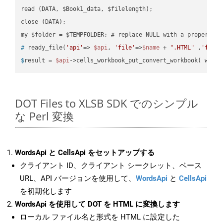
read (DATA, $Book1_data, $filelength);

close (DATA);    

#
 ready_file(
'api'
=> 
$api
, 
'file'
=>
$name
 + 
".HTML"
 ,
'fold
$
result = 
$api
->cells_workbook_put_convert_workbook( work
DOT Files to XLSB SDK でのシンプル
な Perl 変換
WordsApi と CellsApi をセットアップする
クライアント ID、クライアント シークレット、ベース
URL、API バージョンを使用して、
WordsApi
と
CellsApi
を初期化します
WordsApi を使用して DOT を HTML に変換します
ローカル ファイル名と形式を HTML に設定した