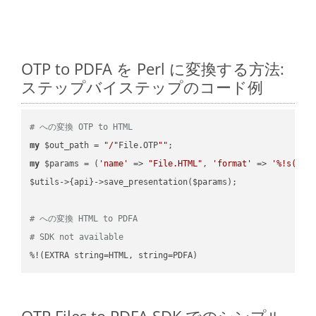
OTP to PDFA を Perl に変換する方法:
ステップバイステップのコード例
# への変換 OTP to HTML
my
 $out_path = 
"/"
File.OTP
""
my
 $params = (
'name'
 => 
"File.HTML"
, 
'format'
 => 
'%!s(MIS
$utils->{api}->save_presentation($params);

# への変換 HTML to PDFA
# SDK not available
%!(EXTRA string=HTML, string=PDFA)