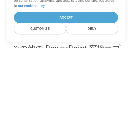
personalization, analytics, and ads. By using our site, you agree
to
our cookie policy
.
ACCEPT
CUSTOMIZE
DENY
その他の PowerPoint 変換オプ
ション
OTP を DOC に変換
DOC:
Microsoft Word Binary Format
OTP を DOT に変換
DOT:
Microsoft Word Template Files
OTP を DOCX に変換
DOCX:
Office 2007+ Word Document