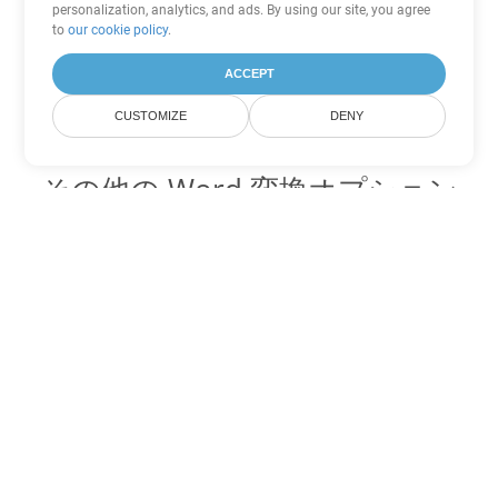
personalization, analytics, and ads. By using our site, you agree
to
our cookie policy
.
ACCEPT
CUSTOMIZE
DENY
その他の Word 変換オプション
OTT を DOC に変換
DOC:
Microsoft Word Binary Format
OTT を DOT に変換
DOT:
Microsoft Word Template Files
OTT を DOCX に変換
DOCX:
Office 2007+ Word Document