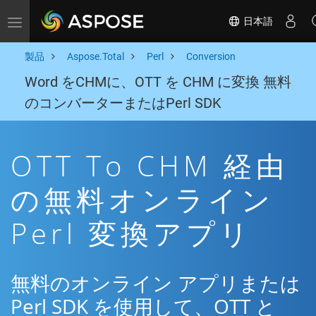
日本語
Toggle navigation
製品
Aspose.Total
Perl
Conversion
Word をCHMに、OTT を CHM に変換 無料
のコンバーターまたはPerl SDK
OTT To CHM 経由
の無料オンライン
Perl 変換アプリ
無料のオンライン アプリまたは
Perl SDK を使用して、OTT と