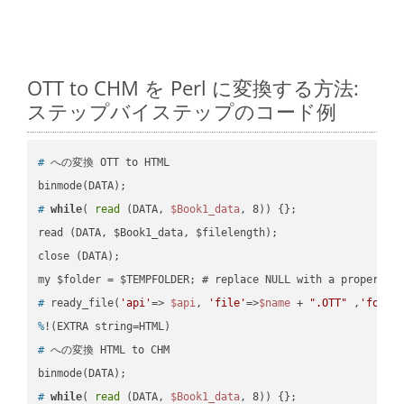
OTT to CHM を Perl に変換する方法:
ステップバイステップのコード例
#
 への変換 OTT to HTML
#
while
( 
read
 (DATA, 
$Book1_data
, 8)) {};
read (DATA, $Book1_data, $filelength);

close (DATA);    

#
 ready_file(
'api'
=> 
$api
, 
'file'
=>
$name
 + 
".OTT"
 ,
'folde
%
!(EXTRA string=HTML)
#
 への変換 HTML to CHM
#
while
( 
read
 (DATA, 
$Book1_data
, 8)) {};