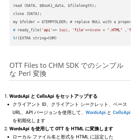
read (DATA, $Book1_data, $filelength);

close (DATA);    

#
 ready_file(
'api'
=> 
$api
, 
'file'
=>
$name
 + 
".HTML"
 ,
'fold
%
!(EXTRA string=CHM)
OTT Files to CHM SDK でのシンプル
な Perl 変換
WordsApi と CellsApi をセットアップする
クライアント ID、クライアント シークレット、ベース
URL、API バージョンを使用して、
WordsApi
と
CellsApi
を初期化します
WordsApi を使用して OTT を HTML に変換します
ローカル ファイル名と形式を HTML に設定した