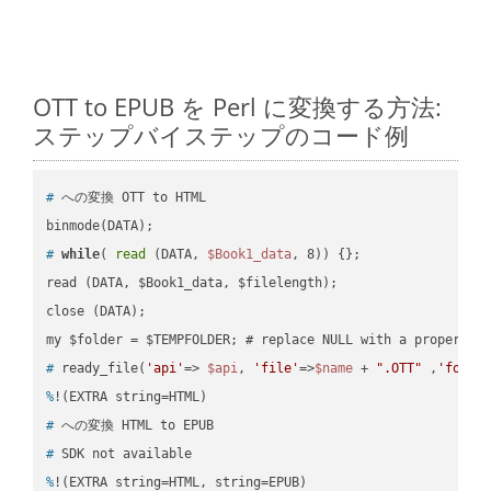
OTT to EPUB を Perl に変換する方法:
ステップバイステップのコード例
#
 への変換 OTT to HTML
#
while
( 
read
 (DATA, 
$Book1_data
, 8)) {};
read (DATA, $Book1_data, $filelength);

close (DATA);    

#
 ready_file(
'api'
=> 
$api
, 
'file'
=>
$name
 + 
".OTT"
 ,
'folde
%
!(EXTRA string=HTML)
#
 への変換 HTML to EPUB
#
 SDK not available
%
!(EXTRA string=HTML, string=EPUB)