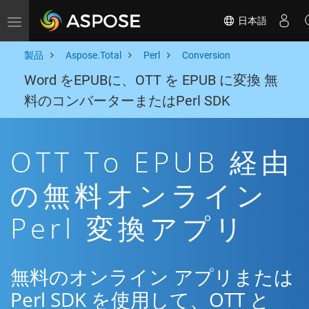
日本語
Toggle navigation
製品
Aspose.Total
Perl
Conversion
Word をEPUBに、OTT を EPUB に変換 無
料のコンバーターまたはPerl SDK
OTT To EPUB 経由
の無料オンライン
Perl 変換アプリ
無料のオンライン アプリまたは
Perl SDK を使用して、OTT と