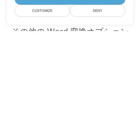
CUSTOMIZE
DENY
その他の Word 変換オプション
OTT を DOC に変換
DOC:
Microsoft Word Binary Format
OTT を DOT に変換
DOT:
Microsoft Word Template Files
OTT を DOCX に変換
DOCX:
Office 2007+ Word Document
OTT を DOCM に変換
DOCM:
Microsoft Word 2007 Marco File