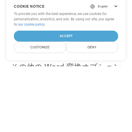
COOKIE NOTICE
To provide you with the best experience, we use cookies for
personalization, analytics, and ads. By using our site, you agree
to
our cookie policy
.
ACCEPT
CUSTOMIZE
DENY
その他の Word 変換オプション
PDF を DOC に変換
DOC:
Microsoft Word Binary Format
PDF を DOT に変換
DOT:
Microsoft Word Template Files
PDF を DOCX に変換