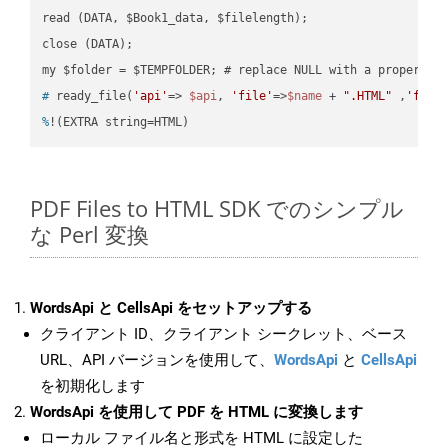
read (DATA, $Book1_data, $filelength);

close (DATA);    

#
 ready_file(
'api'
=> 
$api
, 
'file'
=>
$name
 + 
".HTML"
 ,
'fold
%
!(EXTRA string=HTML)
PDF Files to HTML SDK でのシンプル
な Perl 変換
WordsApi と CellsApi をセットアップする
クライアント ID、クライアント シークレット、ベース
URL、API バージョンを使用して、
WordsApi
と
CellsApi
を初期化します
WordsApi を使用して PDF を HTML に変換します
ローカル ファイル名と形式を HTML に設定した