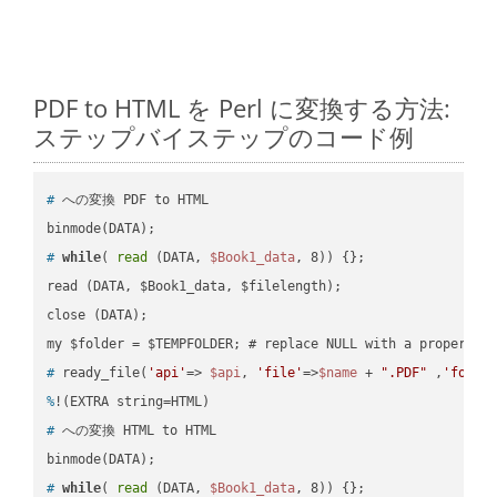
PDF to HTML を Perl に変換する方法:
ステップバイステップのコード例
#
 への変換 PDF to HTML
#
while
( 
read
 (DATA, 
$Book1_data
, 8)) {};
read (DATA, $Book1_data, $filelength);

close (DATA);    

#
 ready_file(
'api'
=> 
$api
, 
'file'
=>
$name
 + 
".PDF"
 ,
'folde
%
!(EXTRA string=HTML)
#
 への変換 HTML to HTML
#
while
( 
read
 (DATA, 
$Book1_data
, 8)) {};