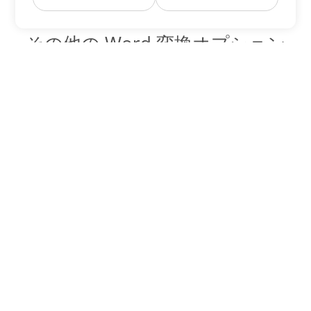
その他の Word 変換オプション
PDF を DOC に変換
DOC:
Microsoft Word Binary Format
PDF を DOT に変換
DOT:
Microsoft Word Template Files
PDF を DOCX に変換
DOCX:
Office 2007+ Word Document
PDF を DOCM に変換
DOCM:
Microsoft Word 2007 Marco File
PDF を DOTX に変換