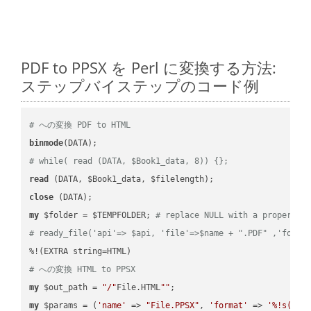
PDF to PPSX を Perl に変換する方法:
ステップバイステップのコード例
# への変換 PDF to HTML
binmode
# while( read (DATA, $Book1_data, 8)) {};
read
close
my
 $folder = $TEMPFOLDER; 
# replace NULL with a proper va
# ready_file('api'=> $api, 'file'=>$name + ".PDF" ,'folde
# への変換 HTML to PPSX
my
 $out_path = 
"/"
File.HTML
""
my
 $params = (
'name'
 => 
"File.PPSX"
, 
'format'
 => 
'%!s(MIS