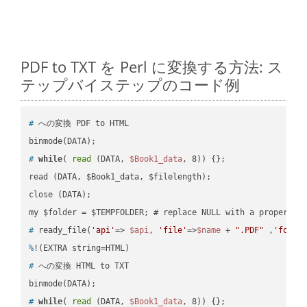
PDF to TXT を Perl に変換する方法: ス
テップバイステップのコード例
#
 への変換 PDF to HTML
#
while
( 
read
 (DATA, 
$Book1_data
, 8)) {};
read (DATA, $Book1_data, $filelength);

close (DATA);    

#
 ready_file(
'api'
=> 
$api
, 
'file'
=>
$name
 + 
".PDF"
 ,
'folde
%
!(EXTRA string=HTML)
#
 への変換 HTML to TXT
#
while
( 
read
 (DATA, 
$Book1_data
, 8)) {};