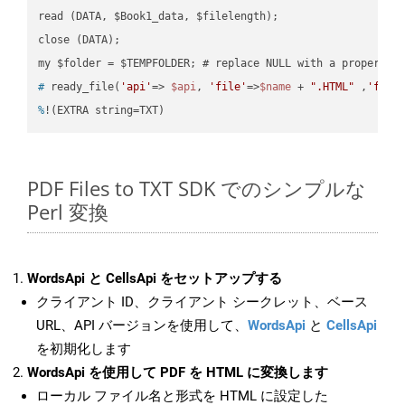
read (DATA, $Book1_data, $filelength);

close (DATA);    

#
 ready_file(
'api'
=> 
$api
, 
'file'
=>
$name
 + 
".HTML"
 ,
'fold
%
!(EXTRA string=TXT)
PDF Files to TXT SDK でのシンプルな
Perl 変換
WordsApi と CellsApi をセットアップする
クライアント ID、クライアント シークレット、ベース
URL、API バージョンを使用して、
WordsApi
と
CellsApi
を初期化します
WordsApi を使用して PDF を HTML に変換します
ローカル ファイル名と形式を HTML に設定した