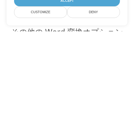
ACCEPT
CUSTOMIZE
DENY
その他の Word 変換オプション
PDF を DOC に変換
DOC:
Microsoft Word Binary Format
PDF を DOT に変換
DOT:
Microsoft Word Template Files
PDF を DOCX に変換
DOCX:
Office 2007+ Word Document
PDF を DOCM に変換
DOCM:
Microsoft Word 2007 Marco File