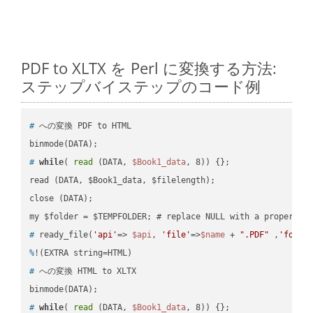
PDF to XLTX を Perl に変換する方法:
ステップバイステップのコード例
#
 への変換 PDF to HTML
#
while
( 
read
 (DATA, 
$Book1_data
, 8)) {};
read (DATA, $Book1_data, $filelength);

close (DATA);    

#
 ready_file(
'api'
=> 
$api
, 
'file'
=>
$name
 + 
".PDF"
 ,
'folde
%
!(EXTRA string=HTML)
#
 への変換 HTML to XLTX
#
while
( 
read
 (DATA, 
$Book1_data
, 8)) {};