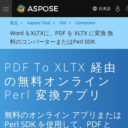
日本語
Toggle navigation
製品
Aspose.Total
Perl
Conversion
Word をXLTXに、PDF を XLTX に変換 無
料のコンバーターまたはPerl SDK
PDF To XLTX 経由
の無料オンライン
Perl 変換アプリ
無料のオンライン アプリまたは
Perl SDK を使用して、PDF と