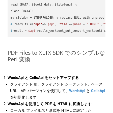
read (DATA, $Book1_data, $filelength);

close (DATA);    

#
 ready_file(
'api'
=> 
$api
, 
'file'
=>
$name
 + 
".HTML"
 ,
'fold
$
result = 
$api
->cells_workbook_put_convert_workbook( work
PDF Files to XLTX SDK でのシンプルな
Perl 変換
WordsApi と CellsApi をセットアップする
クライアント ID、クライアント シークレット、ベース
URL、API バージョンを使用して、
WordsApi
と
CellsApi
を初期化します
WordsApi を使用して PDF を HTML に変換します
ローカル ファイル名と形式を HTML に設定した