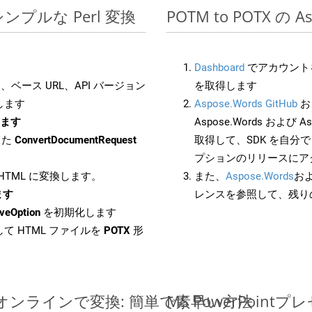
でのシンプルな Perl 変換
POTM to POTX の 
Dashboard
でアカウントを
ベース URL、API バージョン
を取得します
します
Aspose.Words GitHub
お
します
Aspose.Words および Asp
した
ConvertDocumentRequest
取得して、SDK を自分
プションのリリースにア
 HTML に変換します。
また、
Aspose.Words
お
ます
レンスを参照して、残り
veOption
を初期化します
て HTML ファイルを
POTX
形
イルをオンラインで変換: 簡単で素早い方法
MS PowerPoi