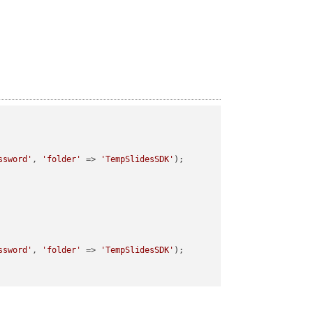
ssword'
, 
'folder'
 => 
'TempSlidesSDK'
);

ssword'
, 
'folder'
 => 
'TempSlidesSDK'
);
