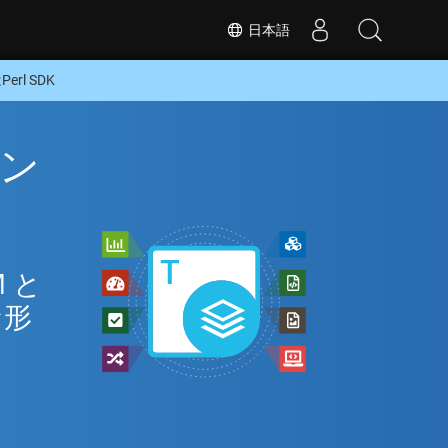
日本語
rl SDK
イン
 と
な形