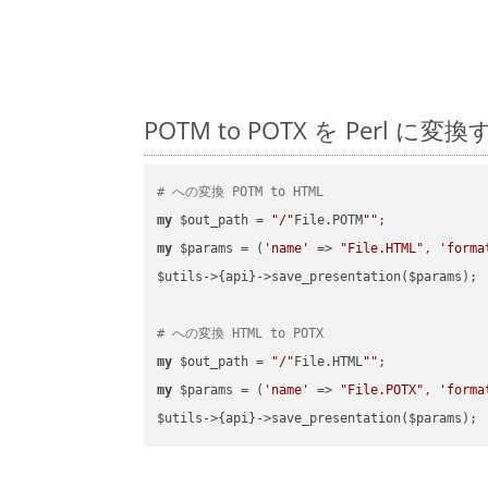
POTM to POTX を Per
# への変換 POTM to HTML
my
 $out_path = 
"/"
File.POTM
""
my
 $params = (
'name'
 => 
"File.HTML"
, 
'forma
$utils->{api}->save_presentation($params);

# への変換 HTML to POTX
my
 $out_path = 
"/"
File.HTML
""
my
 $params = (
'name'
 => 
"File.POTX"
, 
'forma