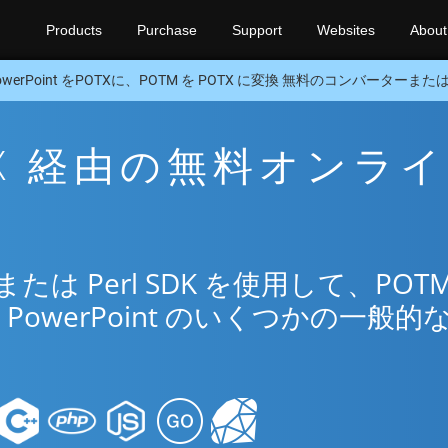
Products
Purchase
Support
Websites
About
owerPoint をPOTXに、POTM を POTX に変換 無料のコンバーターまたはPe
OTX 経由の無料オンラ
リ
は Perl SDK を使用して、POTM
PowerPoint のいくつかの一般的