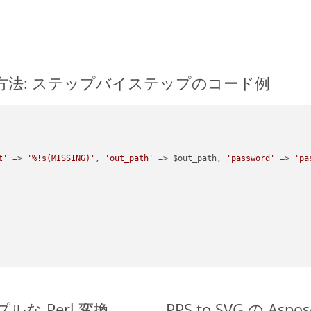
に変換する方法: ステップバイステップのコード例
t'
 => 
'%!s(MISSING)'
, 
'out_path'
 => $out_path, 
'password'
 => 
'pa
ンプルな Perl 変換
PPS to SVG の As