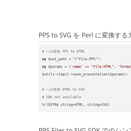
PPS to SVG を Perl 
# への変換 PPS to HTML
my
 $out_path = 
"/"
File.PPS
""
my
 $params = (
'name'
 => 
"File.HTML"
, 
'forma
$utils->{api}->save_presentation($params);

# への変換 HTML to SVG
# SDK not available
%!(EXTRA string=HTML, string=SVG)
PPS Files to SVG SDK でのシ