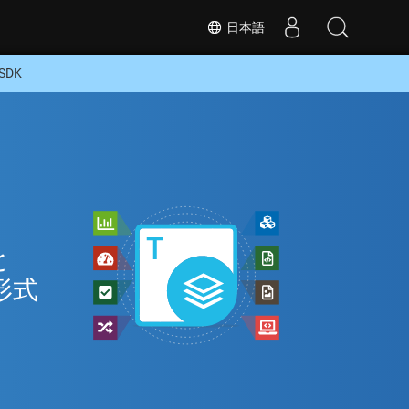
日本語
SDK
と
形式