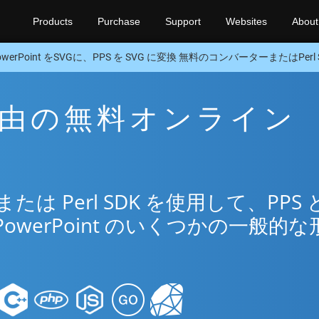
Products
Purchase
Support
Websites
About
owerPoint をSVGに、PPS を SVG に変換 無料のコンバーターまたはPerl 
G 経由の無料オンライン
リ
 Perl SDK を使用して、PPS 
PowerPoint のいくつかの一般的な