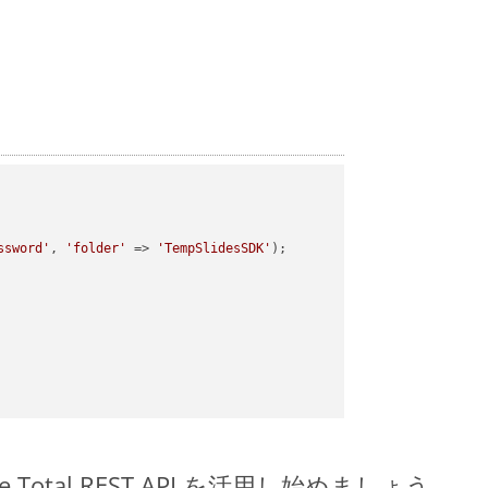
ssword'
, 
'folder'
 => 
'TempSlidesSDK'
);

pose.Total REST API を活用し始めましょう