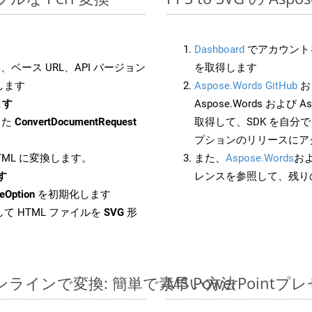
Dashboard
でアカウントを
ベース URL、API バージョン
を取得します
します
Aspose.Words GitHub
お
ます
Aspose.Words および Asp
した
ConvertDocumentRequest
取得して、SDK を自分
プションのリリースにア
HTML に変換します。
また、
Aspose.Words
お
す
レンスを参照して、残り
eOption
を初期化します
て HTML ファイルを
SVG
形
ルをオンラインで変換: 簡単で素早い方法
MS PowerPoi