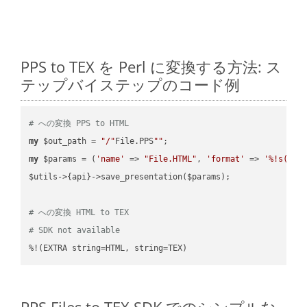
PPS to TEX を Perl に変換する方法: ス
テップバイステップのコード例
# への変換 PPS to HTML
my
 $out_path = 
"/"
File.PPS
""
my
 $params = (
'name'
 => 
"File.HTML"
, 
'format'
 => 
'%!s(MIS
$utils->{api}->save_presentation($params);

# への変換 HTML to TEX
# SDK not available
%!(EXTRA string=HTML, string=TEX)