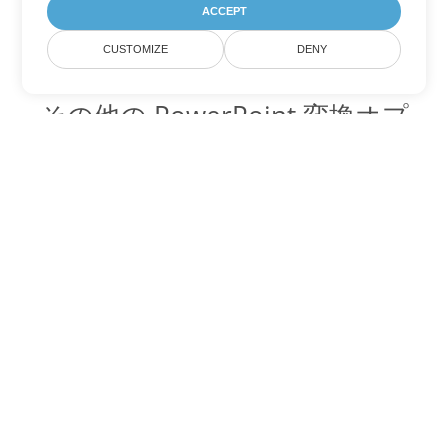
ACCEPT
CUSTOMIZE
DENY
その他の PowerPoint 変換オプ
ション
PPS を DOC に変換
DOC:
Microsoft Word Binary Format
PPS を DOT に変換
DOT:
Microsoft Word Template Files
PPS を DOCX に変換
DOCX:
Office 2007+ Word Document
PPS を DOCM に変換