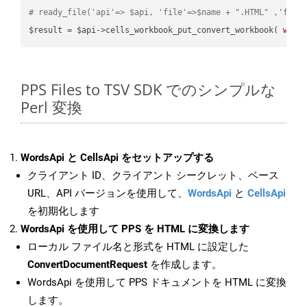
# ready_file('api'=> $api, 'file'=>$name + ".HTML" ,'fold
$result = $api->cells_workbook_put_convert_workbook( 
work
PPS Files to TSV SDK でのシンプルな
Perl 変換
WordsApi と CellsApi をセットアップする
クライアント ID、クライアント シークレット、ベース
URL、API バージョンを使用して、
WordsApi
と
CellsApi
を初期化します
WordsApi を使用して PPS を HTML に変換します
ローカル ファイル名と形式を HTML に設定した
ConvertDocumentRequest
を作成します。
WordsApi を使用して PPS ドキュメントを HTML に変換
します。