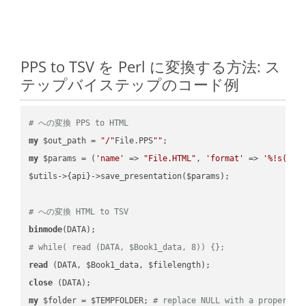
PPS to TSV を Perl に変換する方法: ス
テップバイステップのコード例
# への変換 PPS to HTML
my
 $out_path = 
"/"
File.PPS
""
my
 $params = (
'name'
 => 
"File.HTML"
, 
'format'
 => 
'%!s(MIS
$utils->{api}->save_presentation($params);

# への変換 HTML to TSV
binmode
# while( read (DATA, $Book1_data, 8)) {};
read
close
my
 $folder = $TEMPFOLDER; 
# replace NULL with a proper va