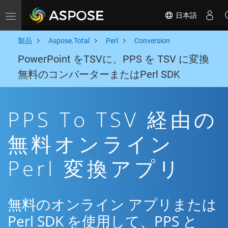
日本語
Toggle navigation
製品
Aspose.Total
Perl
Conversion
PowerPoint をTSVに、PPS を TSV に変換
無料のコンバーターまたはPerl SDK
PPS To TSV 経由の
無料オンライン
Perl 変換アプリ
無料のオンライン アプリまたは
Perl SDK を使用して、PPS と