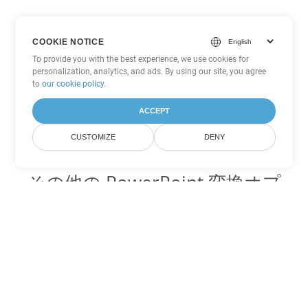
COOKIE NOTICE
To provide you with the best experience, we use cookies for
personalization, analytics, and ads. By using our site, you agree
to
our cookie policy
.
ACCEPT
CUSTOMIZE
DENY
その他の PowerPoint 変換オプ
ション
PPS を DOC に変換
DOC:
Microsoft Word Binary Format
PPS を DOT に変換