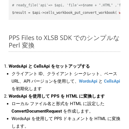
# ready_file('api'=> $api, 'file'=>$name + ".HTML" ,'fold
$result = $api->cells_workbook_put_convert_workbook( 
work
PPS Files to XLSB SDK でのシンプルな
Perl 変換
WordsApi と CellsApi をセットアップする
クライアント ID、クライアント シークレット、ベース
URL、API バージョンを使用して、
WordsApi
と
CellsApi
を初期化します
WordsApi を使用して PPS を HTML に変換します
ローカル ファイル名と形式を HTML に設定した
ConvertDocumentRequest
を作成します。
WordsApi を使用して PPS ドキュメントを HTML に変換
します。