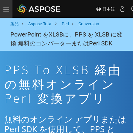
日本語
Toggle navigation
製品
Aspose.Total
Perl
Conversion
PowerPoint をXLSBに、PPS を XLSB に変
換 無料のコンバーターまたはPerl SDK
PPS To XLSB 経由
の無料オンライン
Perl 変換アプリ
無料のオンライン アプリまたは
Perl SDK を使用して、PPS と