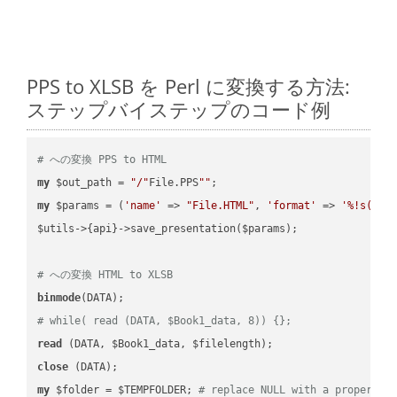
PPS to XLSB を Perl に変換する方法:
ステップバイステップのコード例
# への変換 PPS to HTML
my
 $out_path = 
"/"
File.PPS
""
my
 $params = (
'name'
 => 
"File.HTML"
, 
'format'
 => 
'%!s(MIS
$utils->{api}->save_presentation($params);

# への変換 HTML to XLSB
binmode
# while( read (DATA, $Book1_data, 8)) {};
read
close
my
 $folder = $TEMPFOLDER; 
# replace NULL with a proper va