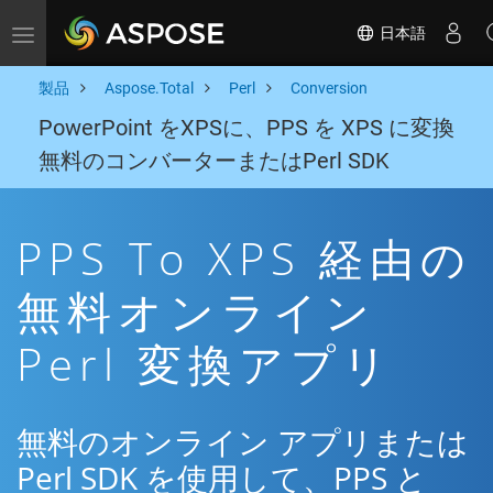
日本語
Toggle navigation
製品
Aspose.Total
Perl
Conversion
PowerPoint をXPSに、PPS を XPS に変換
無料のコンバーターまたはPerl SDK
PPS To XPS 経由の
無料オンライン
Perl 変換アプリ
無料のオンライン アプリまたは
Perl SDK を使用して、PPS と