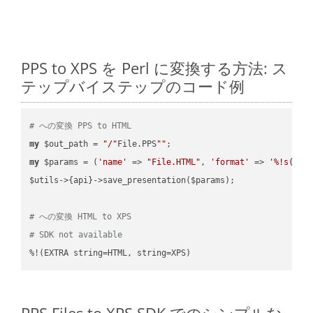
PPS to XPS を Perl に変換する方法: ス
テップバイステップのコード例
# への変換 PPS to HTML
my
 $out_path = 
"/"
File.PPS
""
my
 $params = (
'name'
 => 
"File.HTML"
, 
'format'
 => 
'%!s(MIS
$utils->{api}->save_presentation($params);

# への変換 HTML to XPS
# SDK not available
%!(EXTRA string=HTML, string=XPS)