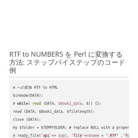
RTF to NUMBERS を Perl に変換する
方法: ステップバイステップのコード
例
#
 への変換 RTF to HTML
#
while
( 
read
 (DATA, 
$Book1_data
, 8)) {};
read (DATA, $Book1_data, $filelength);

close (DATA);    

#
 ready_file(
'api'
=> 
$api
, 
'file'
=>
$name
 + 
".RTF"
 ,
'folde