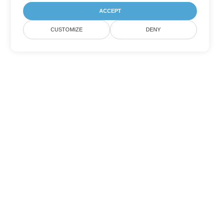
ACCEPT
CUSTOMIZE
DENY
その他の Word 変換オプション
RTF を DOC に変換
DOC:
Microsoft Word Binary Format
RTF を DOT に変換
DOT:
Microsoft Word Template Files
RTF を DOCX に変換
DOCX:
Office 2007+ Word Document
RTF を DOCM に変換