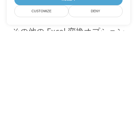
CUSTOMIZE
DENY
その他の Excel 変換オプション
SXC を DOC に変換
DOC:
Microsoft Word Binary Format
SXC を DOT に変換
DOT:
Microsoft Word Template Files
SXC を DOCX に変換
DOCX:
Office 2007+ Word Document
SXC を DOCM に変換
DOCM:
Microsoft Word 2007 Marco File