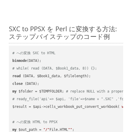
SXC to PPSX を Perl に変換する方法:
ステップバイステップのコード例
# への変換 SXC to HTML
binmode
# while( read (DATA, $Book1_data, 8)) {};
read
close
my
 $folder = $TEMPFOLDER; 
# replace NULL with a proper va
# ready_file('api'=> $api, 'file'=>$name + ".SXC" ,'folde
$result = $api->cells_workbook_put_convert_workbook( 
work
# への変換 HTML to PPSX
my
 $out_path = 
"/"
File.HTML
""