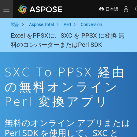
日本語
Toggle navigation
製品
Aspose.Total
Perl
Conversion
Excel をPPSXに、SXC を PPSX に変換 無
料のコンバーターまたはPerl SDK
SXC To PPSX 経由
の無料オンライン
Perl 変換アプリ
無料のオンライン アプリまたは
Perl SDK を使用して、SXC と