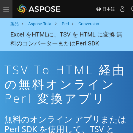
日本語
Toggle navigation
製品
Aspose.Total
Perl
Conversion
Excel をHTMLに、TSV を HTML に変換 無
料のコンバーターまたはPerl SDK
TSV To HTML 経由
の無料オンライン
Perl 変換アプリ
無料のオンライン アプリまたは
Perl SDK を使用して、TSV と