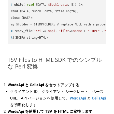
#
while
( 
read
 (DATA, 
$Book1_data
, 8)) {};
read (DATA, $Book1_data, $filelength);

close (DATA);    

#
 ready_file(
'api'
=> 
$api
, 
'file'
=>
$name
 + 
".HTML"
 ,
'fold
%
!(EXTRA string=HTML)
TSV Files to HTML SDK でのシンプル
な Perl 変換
WordsApi と CellsApi をセットアップする
クライアント ID、クライアント シークレット、ベース
URL、API バージョンを使用して、
WordsApi
と
CellsApi
を初期化します
WordsApi を使用して TSV を HTML に変換します