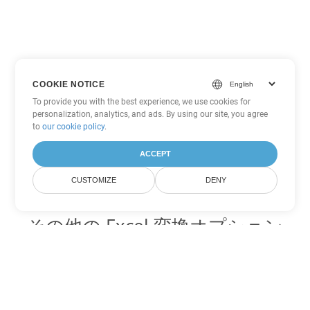
COOKIE NOTICE
To provide you with the best experience, we use cookies for
personalization, analytics, and ads. By using our site, you agree
to
our cookie policy
.
ACCEPT
CUSTOMIZE
DENY
その他の Excel 変換オプション
TSV を DOC に変換
DOC:
Microsoft Word Binary Format