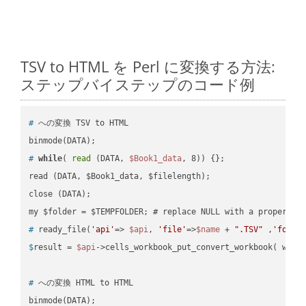
TSV to HTML を Perl に変換する方法:
ステップバイステップのコード例
#
 への変換 TSV to HTML
#
while
( 
read
 (DATA, 
$Book1_data
, 8)) {};
read (DATA, $Book1_data, $filelength);

close (DATA);    

#
 ready_file(
'api'
=> 
$api
, 
'file'
=>
$name
 + 
".TSV"
 ,
'folde
$
result = 
$api
->cells_workbook_put_convert_workbook( work
#
 への変換 HTML to HTML