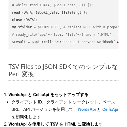
# while( read (DATA, $Book1_data, 8)) {};
read
close
my
 $folder = $TEMPFOLDER; 
# replace NULL with a proper va
# ready_file('api'=> $api, 'file'=>$name + ".HTML" ,'fold
$result = $api->cells_workbook_put_convert_workbook( 
work
TSV Files to JSON SDK でのシンプルな
Perl 変換
WordsApi と CellsApi をセットアップする
クライアント ID、クライアント シークレット、ベース
URL、API バージョンを使用して、
WordsApi
と
CellsApi
を初期化します
WordsApi を使用して TSV を HTML に変換します