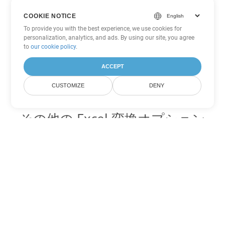
COOKIE NOTICE
To provide you with the best experience, we use cookies for
personalization, analytics, and ads. By using our site, you agree
to
our cookie policy
.
ACCEPT
CUSTOMIZE
DENY
その他の Excel 変換オプション
TSV を DOC に変換
DOC:
Microsoft Word Binary Format
TSV を DOT に変換
DOT:
Microsoft Word Template Files
TSV を DOCX に変換