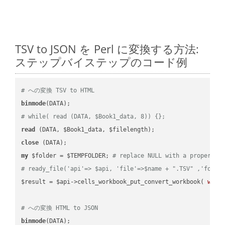
TSV to JSON を Perl に変換する方法:
ステップバイステップのコード例
# への変換 TSV to HTML
binmode
# while( read (DATA, $Book1_data, 8)) {};
read
close
my
 $folder = $TEMPFOLDER; 
# replace NULL with a proper va
# ready_file('api'=> $api, 'file'=>$name + ".TSV" ,'folde
$result = $api->cells_workbook_put_convert_workbook( 
work
# への変換 HTML to JSON
binmode