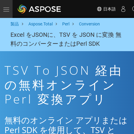
日本語
Toggle navigation
製品
Aspose.Total
Perl
Conversion
Excel をJSONに、TSV を JSON に変換 無
料のコンバーターまたはPerl SDK
TSV To JSON 経由
の無料オンライン
Perl 変換アプリ
無料のオンライン アプリまたは
Perl SDK を使用して、TSV と