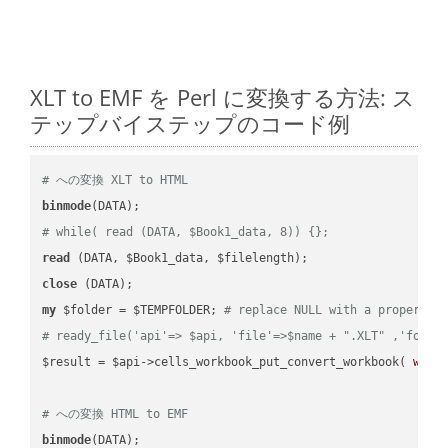
XLT to EMF を Perl に変換する方法: ス
テップバイステップのコード例
# への変換 XLT to HTML
binmode
# while( read (DATA, $Book1_data, 8)) {};
read
close
my
 $folder = $TEMPFOLDER; 
# replace NULL with a proper va
# ready_file('api'=> $api, 'file'=>$name + ".XLT" ,'folde
$result = $api->cells_workbook_put_convert_workbook( 
work
# への変換 HTML to EMF
binmode