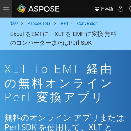
日本語
Toggle navigation
製品
Aspose.Total
Perl
Conversion
Excel をEMFに、XLT を EMF に変換 無料
のコンバーターまたはPerl SDK
XLT To EMF 経由
の無料オンライン
Perl 変換アプリ
無料のオンライン アプリまたは
Perl SDK を使用して、XLT と