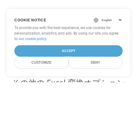
COOKIE NOTICE
To provide you with the best experience, we use cookies for
personalization, analytics, and ads. By using our site, you agree
to
our cookie policy
.
ACCEPT
CUSTOMIZE
DENY
その他の Excel 変換オプション
XLT を DOC に変換
DOC:
Microsoft Word Binary Format
XLT を DOT に変換
DOT:
Microsoft Word Template Files