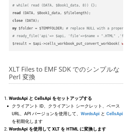
# while( read (DATA, $Book1_data, 8)) {};
read
close
my
 $folder = $TEMPFOLDER; 
# replace NULL with a proper va
# ready_file('api'=> $api, 'file'=>$name + ".HTML" ,'fold
$result = $api->cells_workbook_put_convert_workbook( 
work
XLT Files to EMF SDK でのシンプルな
Perl 変換
WordsApi と CellsApi をセットアップする
クライアント ID、クライアント シークレット、ベース
URL、API バージョンを使用して、
WordsApi
と
CellsApi
を初期化します
WordsApi を使用して XLT を HTML に変換します