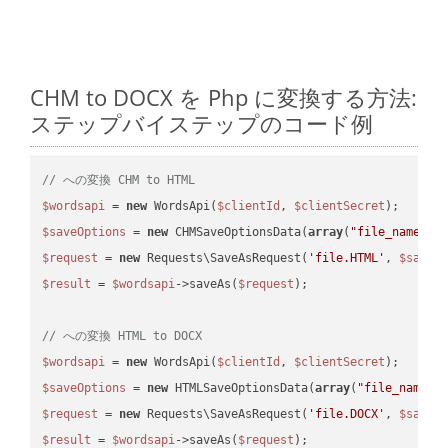
CHM to DOCX を Php に変換する方法:
ステップバイステップのコード例
// への変換 CHM to HTML
$wordsapi
 = 
new
 WordsApi(
$clientId
, 
$clientSecret
$saveOptions
 = 
new
 CHMSaveOptionsData(
array
(
"file_name"
 =
$request
 = 
new
 Requests\SaveAsRequest(
'file.HTML'
, 
$saveO
$result
 = 
$wordsapi
->saveAs(
$request
);

// への変換 HTML to DOCX
$wordsapi
 = 
new
 WordsApi(
$clientId
, 
$clientSecret
$saveOptions
 = 
new
 HTMLSaveOptionsData(
array
(
"file_name"
 
$request
 = 
new
 Requests\SaveAsRequest(
'file.DOCX'
, 
$saveO
$result
 = 
$wordsapi
->saveAs(
$request