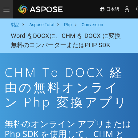
日本語
Toggle navigation
製品
Aspose.Total
Php
Conversion
Word をDOCXに、CHM を DOCX に変換
無料のコンバーターまたはPHP SDK
CHM To DOCX 経
由の無料オンライ
ン Php 変換アプリ
無料のオンライン アプリまたは
Php SDK を使用して、CHM と