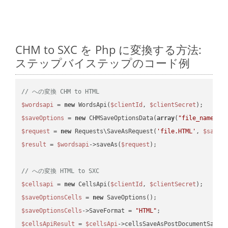
CHM to SXC を Php に変換する方法:
ステップバイステップのコード例
// への変換 CHM to HTML
$wordsapi
 = 
new
 WordsApi(
$clientId
, 
$clientSecret
$saveOptions
 = 
new
 CHMSaveOptionsData(
array
(
"file_name"
 =
$request
 = 
new
 Requests\SaveAsRequest(
'file.HTML'
, 
$saveO
$result
 = 
$wordsapi
->saveAs(
$request
);

// への変換 HTML to SXC
$cellsapi
 = 
new
 CellsApi(
$clientId
, 
$clientSecret
$saveOptionsCells
 = 
new
$saveOptionsCells
->SaveFormat = 
"HTML"
$cellsApiResult
 = 
$cellsApi
->cellsSaveAsPostDocumentSaveA