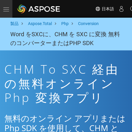
日本語
Toggle navigation
製品
Aspose.Total
Php
Conversion
Word をSXCに、CHM を SXC に変換 無料
のコンバーターまたはPHP SDK
CHM To SXC 経由
の無料オンライン
Php 変換アプリ
無料のオンライン アプリまたは
Php SDK を使用して、CHM と