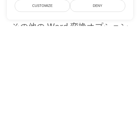
CUSTOMIZE
DENY
その他の Word 変換オプション
CHM を DOC に変換
DOC:
Microsoft Word Binary Format
CHM を DOT に変換
DOT:
Microsoft Word Template Files
CHM を DOCX に変換
DOCX:
Office 2007+ Word Document
CHM を DOCM に変換
DOCM:
Microsoft Word 2007 Marco File