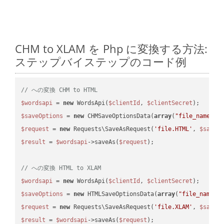
CHM to XLAM を Php に変換する方法:
ステップバイステップのコード例
// への変換 CHM to HTML
$wordsapi
 = 
new
 WordsApi(
$clientId
, 
$clientSecret
$saveOptions
 = 
new
 CHMSaveOptionsData(
array
(
"file_name"
 =
$request
 = 
new
 Requests\SaveAsRequest(
'file.HTML'
, 
$saveO
$result
 = 
$wordsapi
->saveAs(
$request
);

// への変換 HTML to XLAM
$wordsapi
 = 
new
 WordsApi(
$clientId
, 
$clientSecret
$saveOptions
 = 
new
 HTMLSaveOptionsData(
array
(
"file_name"
 
$request
 = 
new
 Requests\SaveAsRequest(
'file.XLAM'
, 
$saveO
$result
 = 
$wordsapi
->saveAs(
$request