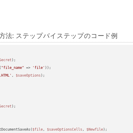
変換する方法: ステップバイステップのコード例
Secret
(
"file_name"
 => 
'file'
.HTML'
, 
$saveOptions
Secret
tDocumentSaveAs(
$file
, 
$saveOptionsCells
, 
$Newfile
);
