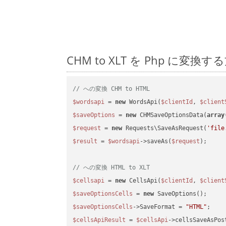
CHM to XLT を Php に
// への変換 CHM to HTML
$wordsapi
 = 
new
 WordsApi(
$clientId
, 
$client
$saveOptions
 = 
new
 CHMSaveOptionsData(
array
$request
 = 
new
 Requests\SaveAsRequest(
'file
$result
 = 
$wordsapi
->saveAs(
$request
);

// への変換 HTML to XLT
$cellsapi
 = 
new
 CellsApi(
$clientId
, 
$client
$saveOptionsCells
 = 
new
$saveOptionsCells
->SaveFormat = 
"HTML"
$cellsApiResult
 = 
$cellsApi
->cellsSaveAsPos