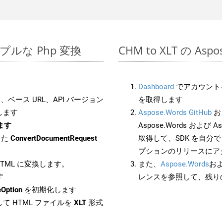
シンプルな Php 変換
CHM to XLT の As
Dashboard
でアカウントを
ベース URL、API バージョン
を取得します
します
Aspose.Words GitHub
お
します
Aspose.Words および As
した
ConvertDocumentRequest
取得して、SDK を自分
プションのリリースにア
 HTML に変換します。
また、
Aspose.Words
お
す
レンスを参照して、残り
Option
を初期化します
て HTML ファイルを
XLT
形式