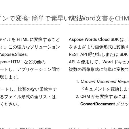
ラインで変換: 簡単で素早い方法
MS Word文書を
s ファイルを HTML に変換すること
Aspose.Words Cloud S
す。この強力なソリューション
をさまざまな画像形式に変換
Aspose.Slides,
REST API 呼び出しまたは SDK
D, Aspose.HTML などの他の
API を使用して、Word ドキュメ
合をサポートし、アプリケーション間で
複数の画像形式に簡単に変換
現します。
Convert Document Reque
ドキュメントを変換しま
をサポートし、比類のない柔軟性で
CHM から変換するには、W
るファイル形式の全リストは、
ConvertDocument
メソッ
ください。