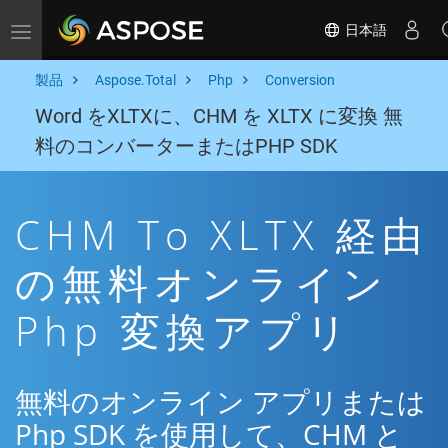
日本語
Toggle navigation
製品
Aspose.Total
Php
Conversion
Word をXLTXに、CHM を XLTX に変換 無
料のコンバーターまたはPHP SDK
CHM To XLTX 経由
の無料オンライン
Php 変換アプリ
無料のオンライン アプリまたは
Php SDK を使用して、CHM と