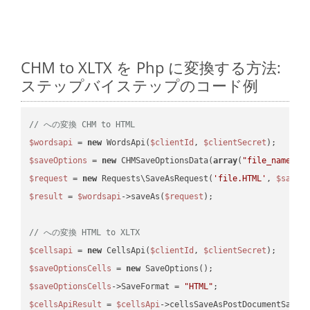
CHM to XLTX を Php に変換する方法:
ステップバイステップのコード例
// への変換 CHM to HTML
$wordsapi
 = 
new
 WordsApi(
$clientId
, 
$clientSecret
$saveOptions
 = 
new
 CHMSaveOptionsData(
array
(
"file_name"
 =
$request
 = 
new
 Requests\SaveAsRequest(
'file.HTML'
, 
$saveO
$result
 = 
$wordsapi
->saveAs(
$request
);

// への変換 HTML to XLTX
$cellsapi
 = 
new
 CellsApi(
$clientId
, 
$clientSecret
$saveOptionsCells
 = 
new
$saveOptionsCells
->SaveFormat = 
"HTML"
$cellsApiResult
 = 
$cellsApi
->cellsSaveAsPostDocumentSaveA