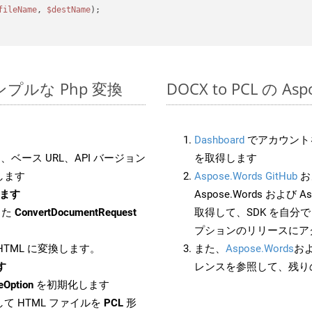
fileName
, 
$destName
);

のシンプルな Php 変換
DOCX to PCL の A
Dashboard
でアカウントを
ベース URL、API バージョン
を取得します
します
Aspose.Words GitHub
お
します
Aspose.Words および As
した
ConvertDocumentRequest
取得して、SDK を自分
プションのリリースにア
 HTML に変換します。
また、
Aspose.Words
お
す
レンスを参照して、残り
eOption
を初期化します
て HTML ファイルを
PCL
形