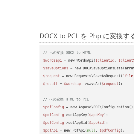
DOCX to PCL を Php 
// への変換 DOCX to HTML
$wordsapi
 = 
new
 WordsApi(
$clientId
, 
$client
$saveOptions
 = 
new
 DOCXSaveOptionsData(
arra
$request
 = 
new
 Requests\SaveAsRequest(
'file
$result
 = 
$wordsapi
->saveAs(
$request
);

// への変換 HTML to PCL
$pdfConfig
 = 
new
$pdfConfig
->setAppKey(
$appKey
$pdfConfig
->setAppSid(
$appSid
$pdfApi
 = 
new
 PdfApi(
null
, 
$pdfConfig