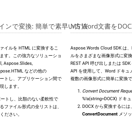
ンラインで変換: 簡単で素早い方法
MS Word文書を
s ファイルを HTML に変換するこ
Aspose.Words Cloud S
ます。この強力なソリューショ
ルをさまざまな画像形式に変
 Aspose.Slides,
REST API 呼び出しまたは SDK
D, Aspose.HTML などの他の
API を使用して、Word ドキュメ
合をサポートし、アプリケーション間で
複数の画像形式に簡単に変換
現します。
Convert Document Reque
%!a(string=DOCX)
をサポートし、比類のない柔軟性で
DOCX から変換するには、
るファイル形式の全リストは、
ConvertDocument
メソッ
ください。