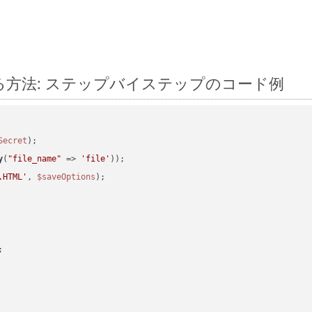
に変換する方法: ステップバイステップのコード例
Secret
y
(
"file_name"
 => 
'file'
.HTML'
, 
$saveOptions