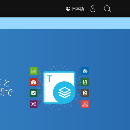
日本語
ン
 と
間で