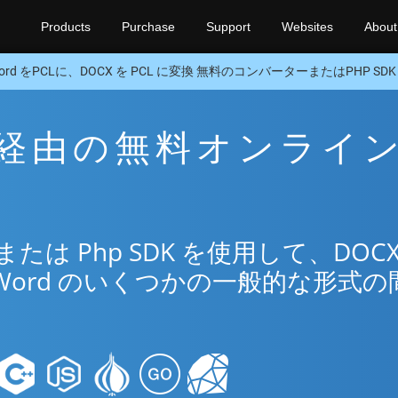
Products
Purchase
Support
Websites
About
ord をPCLに、DOCX を PCL に変換 無料のコンバーターまたはPHP SDK
CL 経由の無料オンライ
リ
は Php SDK を使用して、DOCX
Word のいくつかの一般的な形式の