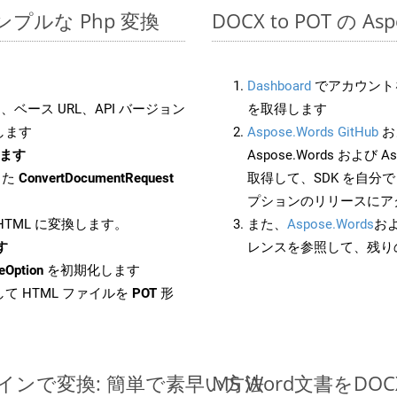
でのシンプルな Php 変換
DOCX to POT の A
Dashboard
でアカウントを
ベース URL、API バージョン
を取得します
します
Aspose.Words GitHub
お
します
Aspose.Words および As
した
ConvertDocumentRequest
取得して、SDK を自分
プションのリリースにア
 HTML に変換します。
また、
Aspose.Words
お
す
レンスを参照して、残り
eOption
を初期化します
て HTML ファイルを
POT
形
ンラインで変換: 簡単で素早い方法
MS Word文書を