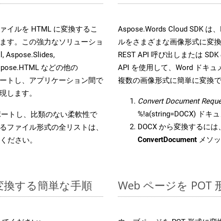
s ファイルを HTML に変換するこ
Aspose.Words Cloud S
ます。この強力なソリューショ
ルをさまざまな画像形式に変
 Aspose.Slides,
REST API 呼び出しまたは SDK
D, Aspose.HTML などの他の
API を使用して、Word ドキュメ
合をサポートし、アプリケーション間で
複数の画像形式に簡単に変換
現します。
Convert Document Reque
%!a(string=DOCX)
をサポートし、比類のない柔軟性で
DOCX から変換するには、
るファイル形式の全リストは、
ConvertDocument
メソッ
ください。
 に変換する簡単な手順
Web ページを PO