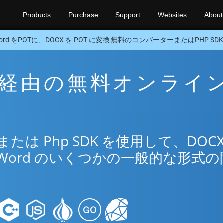
Products
Purchase
Support
Websites
About
ord をPOTに、DOCX を POT に変換 無料のコンバーターまたはPHP SDK
OT 経由の無料オンライ
リ
は Php SDK を使用して、DOCX
Word のいくつかの一般的な形式の