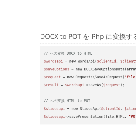
DOCX to POT を Php 
// への変換 DOCX to HTML
$wordsapi
 = 
new
 WordsApi(
$clientId
, 
$client
$saveOptions
 = 
new
 DOCXSaveOptionsData(
arra
$request
 = 
new
 Requests\SaveAsRequest(
'file
$result
 = 
$wordsapi
->saveAs(
$request
);

// への変換 HTML to POT
$slidesapi
 = 
new
 SlidesApi(
$clientId
, 
$clie
$slidesapi
->savePresentation(file.HTML, 
"PO