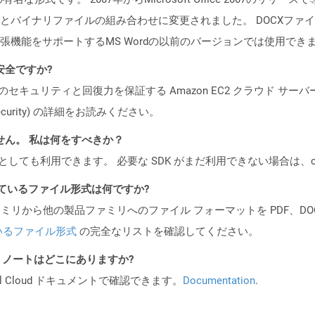
とバイナリファイルの組み合わせに変更されました。 DOCXファイルは
張機能をサポートするMS Wordの以前のバージョンでは使用でき
も安全ですか?
ビスのセキュリティと回復力を保証する Amazon EC2 クラウド サーバ
oud/security) の詳細をお読みください。
ません。 私は何をすべきか？
cker コンテナとしても利用できます。 必要な SDK がまだ利用できない場合
ポートされているファイル形式は何ですか?
製品ファミリから他の製品ファミリへのファイル フォーマットを PDF、DOCX、
いるファイル形式
の完全なリストを確認してください。
I リリース ノートはどこにありますか?
al Cloud ドキュメントで確認できます。
Documentation
.