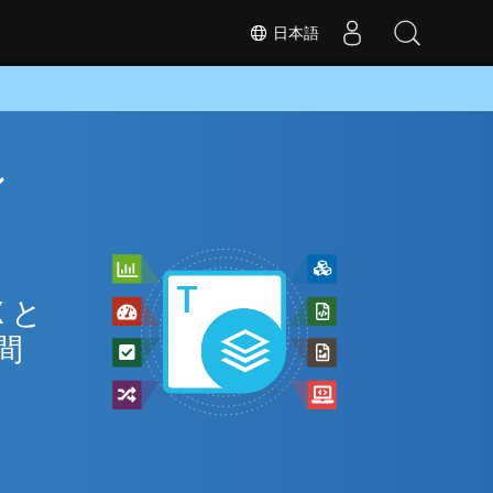
日本語
ン
 と
間