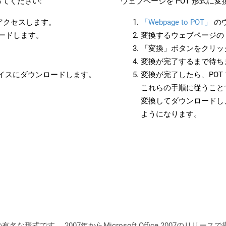
てください:
ウェブページを POT 形式に
にアクセスします。
「Webpage to POT」
の
ロードします。
変換するウェブページの 
「変換」ボタンをクリッ
変換が完了するまで待ち
バイスにダウンロードします。
変換が完了したら、PO
これらの手順に従うことで
変換してダウンロードし
ようになります。
メントの有名な形式です。 2007年からMicrosoft Office 200