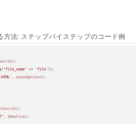
に変換する方法: ステップバイステップのコード例
Secret
y
(
"file_name"
 => 
'file'
.HTML'
, 
$saveOptions
ntSecret
T"
, 
$NewFile