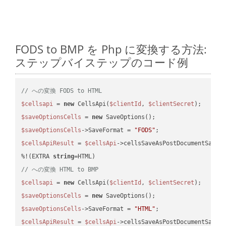
FODS to BMP を Php に変換する方法:
ステップバイステップのコード例
// への変換 FODS to HTML
$cellsapi
 = 
new
 CellsApi(
$clientId
, 
$clientSecret
$saveOptionsCells
 = 
new
$saveOptionsCells
->SaveFormat = 
"FODS"
$cellsApiResult
 = 
$cellsApi
->cellsSaveAsPostDocumentSaveA
%!(EXTRA 
string
// への変換 HTML to BMP
$cellsapi
 = 
new
 CellsApi(
$clientId
, 
$clientSecret
$saveOptionsCells
 = 
new
$saveOptionsCells
->SaveFormat = 
"HTML"
$cellsApiResult
 = 
$cellsApi
->cellsSaveAsPostDocumentSaveA