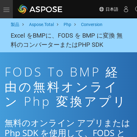
日本語
Toggle navigation
製品
Aspose.Total
Php
Conversion
Excel をBMPに、FODS を BMP に変換 無
料のコンバーターまたはPHP SDK
FODS To BMP 経
由の無料オンライ
ン Php 変換アプリ
無料のオンライン アプリまたは
Php SDK を使用して、FODS と