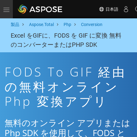
日本語
Toggle navigation
製品
Aspose.Total
Php
Conversion
Excel をGIFに、FODS を GIF に変換 無料
のコンバーターまたはPHP SDK
FODS To GIF 経由
の無料オンライン
Php 変換アプリ
無料のオンライン アプリまたは
Php SDK を使用して、FODS と