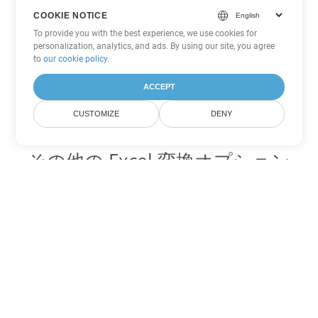
COOKIE NOTICE
To provide you with the best experience, we use cookies for
personalization, analytics, and ads. By using our site, you agree
to
our cookie policy
.
ACCEPT
CUSTOMIZE
DENY
その他の Excel 変換オプション
FODS を DOC に変換
DOC:
Microsoft Word Binary Format
FODS を DOT に変換
DOT:
Microsoft Word Template Files
FODS を DOCX に変換