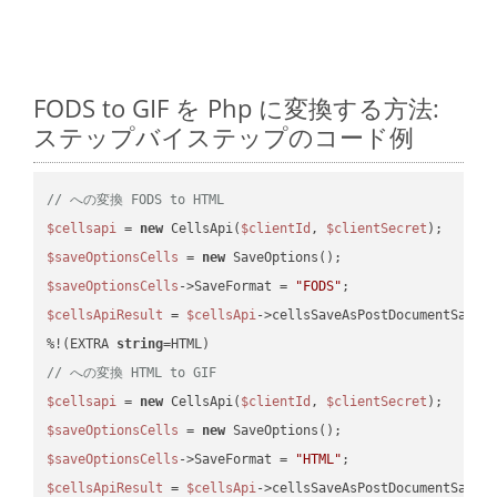
FODS to GIF を Php に変換する方法:
ステップバイステップのコード例
// への変換 FODS to HTML
$cellsapi
 = 
new
 CellsApi(
$clientId
, 
$clientSecret
$saveOptionsCells
 = 
new
$saveOptionsCells
->SaveFormat = 
"FODS"
$cellsApiResult
 = 
$cellsApi
->cellsSaveAsPostDocumentSaveA
%!(EXTRA 
string
// への変換 HTML to GIF
$cellsapi
 = 
new
 CellsApi(
$clientId
, 
$clientSecret
$saveOptionsCells
 = 
new
$saveOptionsCells
->SaveFormat = 
"HTML"
$cellsApiResult
 = 
$cellsApi
->cellsSaveAsPostDocumentSaveA