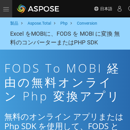
日本語
Toggle navigation
製品
Aspose.Total
Php
Conversion
Excel をMOBIに、FODS を MOBI に変換 無
料のコンバーターまたはPHP SDK
FODS To MOBI 経
由の無料オンライ
ン Php 変換アプリ
無料のオンライン アプリまたは
Php SDK を使用して、FODS と