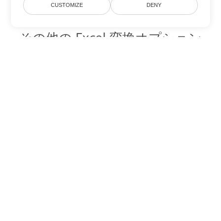
CUSTOMIZE
DENY
その他の Excel 変換オプション
FODS を DOC に変換
DOC:
Microsoft Word Binary Format
FODS を DOT に変換
DOT:
Microsoft Word Template Files
FODS を DOCX に変換
DOCX:
Office 2007+ Word Document
FODS を DOCM に変換
DOCM:
Microsoft Word 2007 Marco File
FODS を DOTX に変換