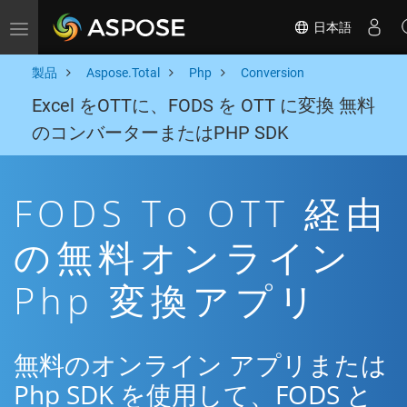
日本語
Toggle navigation
製品
Aspose.Total
Php
Conversion
Excel をOTTに、FODS を OTT に変換 無料
のコンバーターまたはPHP SDK
FODS To OTT 経由
の無料オンライン
Php 変換アプリ
無料のオンライン アプリまたは
Php SDK を使用して、FODS と