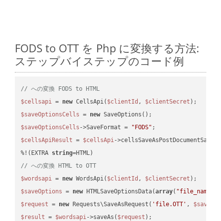
FODS to OTT を Php に変換する方法:
ステップバイステップのコード例
// への変換 FODS to HTML
$cellsapi
 = 
new
 CellsApi(
$clientId
, 
$clientSecret
$saveOptionsCells
 = 
new
$saveOptionsCells
->SaveFormat = 
"FODS"
$cellsApiResult
 = 
$cellsApi
->cellsSaveAsPostDocumentSaveA
%!(EXTRA 
string
// への変換 HTML to OTT
$wordsapi
 = 
new
 WordsApi(
$clientId
, 
$clientSecret
$saveOptions
 = 
new
 HTMLSaveOptionsData(
array
(
"file_name"
 
$request
 = 
new
 Requests\SaveAsRequest(
'file.OTT'
, 
$saveOp
$result
 = 
$wordsapi
->saveAs(
$request