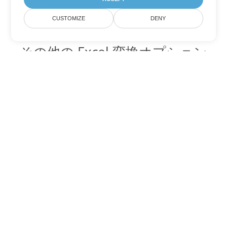
CUSTOMIZE
DENY
その他の Excel 変換オプション
FODS を DOC に変換
DOC:
Microsoft Word Binary Format
FODS を DOT に変換
DOT:
Microsoft Word Template Files
FODS を DOCX に変換
DOCX:
Office 2007+ Word Document
FODS を DOCM に変換
DOCM:
Microsoft Word 2007 Marco File