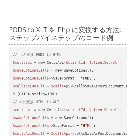
FODS to XLT を Php に変換する方法:
ステップバイステップのコード例
// への変換 FODS to HTML
$cellsapi
 = 
new
 CellsApi(
$clientId
, 
$clientSecret
$saveOptionsCells
 = 
new
$saveOptionsCells
->SaveFormat = 
"FODS"
$cellsApiResult
 = 
$cellsApi
->cellsSaveAsPostDocumentSaveA
%!(EXTRA 
string
// への変換 HTML to XLT
$cellsapi
 = 
new
 CellsApi(
$clientId
, 
$clientSecret
$saveOptionsCells
 = 
new
$saveOptionsCells
->SaveFormat = 
"HTML"
$cellsApiResult
 = 
$cellsApi
->cellsSaveAsPostDocumentSaveA