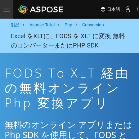
日本語
Toggle navigation
製品
Aspose.Total
Php
Conversion
Excel をXLTに、FODS を XLT に変換 無料
のコンバーターまたはPHP SDK
FODS To XLT 経由
の無料オンライン
Php 変換アプリ
無料のオンライン アプリまたは
Php SDK を使用して、FODS と