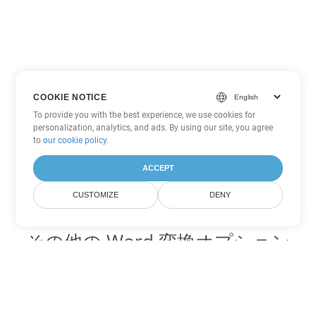
COOKIE NOTICE
To provide you with the best experience, we use cookies for
personalization, analytics, and ads. By using our site, you agree
to
our cookie policy
.
ACCEPT
CUSTOMIZE
DENY
その他の Word 変換オプション
MD を DOC に変換
DOC:
Microsoft Word Binary Format