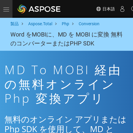
日本語
Toggle navigation
製品
Aspose.Total
Php
Conversion
Word をMOBIに、MD を MOBI に変換 無料
のコンバーターまたはPHP SDK
MD To MOBI 経由
の無料オンライン
Php 変換アプリ
無料のオンライン アプリまたは
Php SDK を使用して、MD と