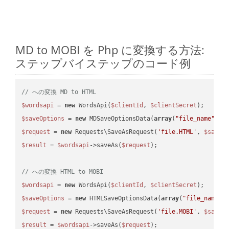
MD to MOBI を Php に変換する方法:
ステップバイステップのコード例
// への変換 MD to HTML
$wordsapi
 = 
new
 WordsApi(
$clientId
, 
$clientSecret
$saveOptions
 = 
new
 MDSaveOptionsData(
array
(
"file_name"
 =>
$request
 = 
new
 Requests\SaveAsRequest(
'file.HTML'
, 
$saveO
$result
 = 
$wordsapi
->saveAs(
$request
);

// への変換 HTML to MOBI
$wordsapi
 = 
new
 WordsApi(
$clientId
, 
$clientSecret
$saveOptions
 = 
new
 HTMLSaveOptionsData(
array
(
"file_name"
 
$request
 = 
new
 Requests\SaveAsRequest(
'file.MOBI'
, 
$saveO
$result
 = 
$wordsapi
->saveAs(
$request