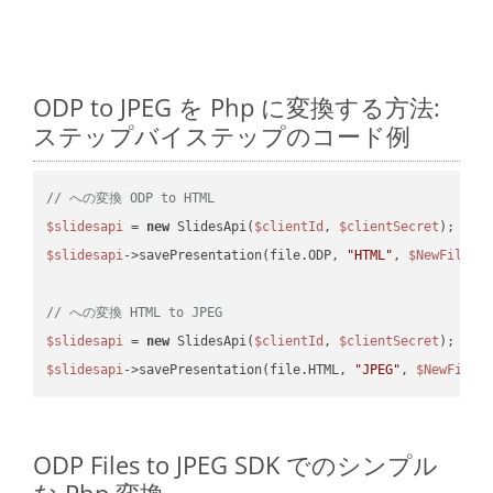
ODP to JPEG を Php に変換する方法:
ステップバイステップのコード例
// への変換 ODP to HTML
$slidesapi
 = 
new
 SlidesApi(
$clientId
, 
$clientSecret
$slidesapi
->savePresentation(file.ODP, 
"HTML"
, 
$NewFile
); 
// への変換 HTML to JPEG
$slidesapi
 = 
new
 SlidesApi(
$clientId
, 
$clientSecret
$slidesapi
->savePresentation(file.HTML, 
"JPEG"
, 
$NewFile
ODP Files to JPEG SDK でのシンプル