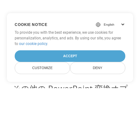
COOKIE NOTICE
To provide you with the best experience, we use cookies for
personalization, analytics, and ads. By using our site, you agree
to
our cookie policy
.
ACCEPT
CUSTOMIZE
DENY
その他の PowerPoint 変換オプ
ション
ODP を DOC に変換
DOC:
Microsoft Word Binary Format
ODP を DOT に変換