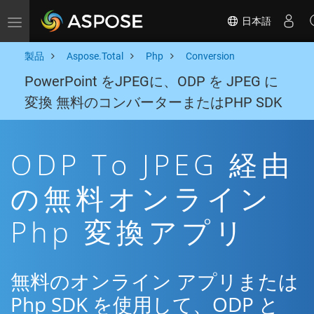
日本語
Toggle navigation
製品
Aspose.Total
Php
Conversion
PowerPoint をJPEGに、ODP を JPEG に
変換 無料のコンバーターまたはPHP SDK
ODP To JPEG 経由
の無料オンライン
Php 変換アプリ
無料のオンライン アプリまたは
Php SDK を使用して、ODP と