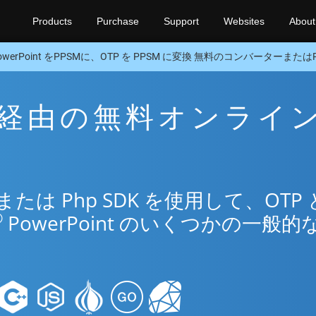
Products
Purchase
Support
Websites
About
owerPoint をPPSMに、OTP を PPSM に変換 無料のコンバーターまたはP
SM 経由の無料オンライ
リ
は Php SDK を使用して、OTP 
®
PowerPoint のいくつかの一般的