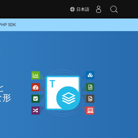
日本語
HP SDK
ン
と
な形