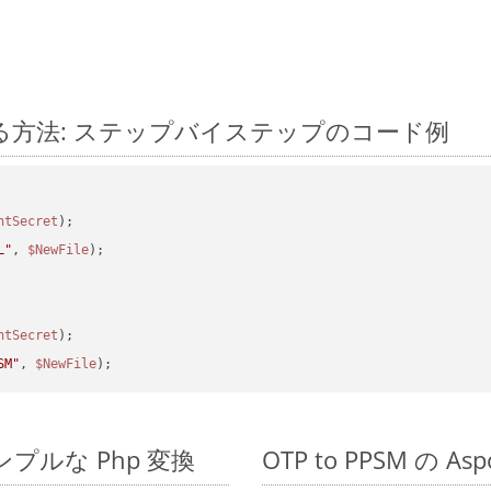
に変換する方法: ステップバイステップのコード例
ntSecret
L"
, 
$NewFile
);            

ntSecret
SM"
, 
$NewFile
のシンプルな Php 変換
OTP to PPSM の A