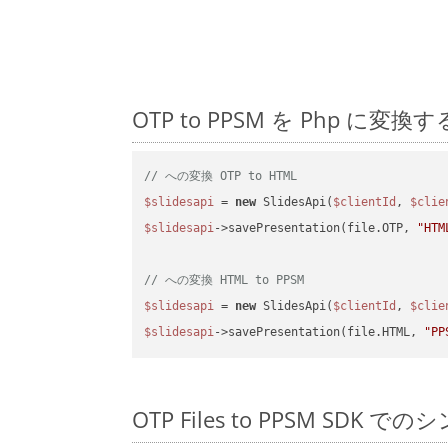
OTP to PPSM を Php 
// への変換 OTP to HTML
$slidesapi
 = 
new
 SlidesApi(
$clientId
, 
$clie
$slidesapi
->savePresentation(file.OTP, 
"HTM
// への変換 HTML to PPSM
$slidesapi
 = 
new
 SlidesApi(
$clientId
, 
$clie
$slidesapi
->savePresentation(file.HTML, 
"PP
OTP Files to PPSM SDK で