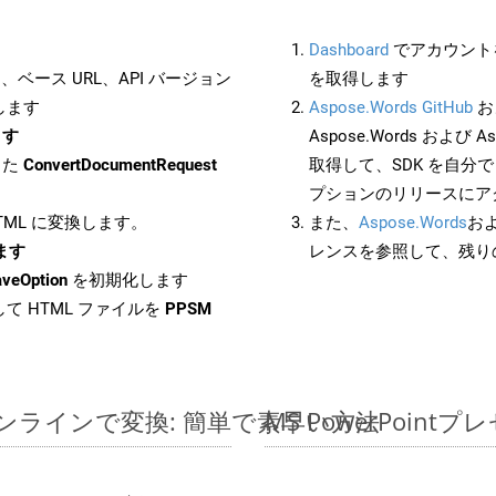
Dashboard
でアカウントを
ベース URL、API バージョン
を取得します
します
Aspose.Words GitHub
お
ます
Aspose.Words および As
した
ConvertDocumentRequest
取得して、SDK を自分
プションのリリースにア
HTML に変換します。
また、
Aspose.Words
お
します
レンスを参照して、残り
aveOption
を初期化します
て HTML ファイルを
PPSM
ルをオンラインで変換: 簡単で素早い方法
MS PowerPoi