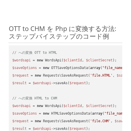
OTT to CHM を Php に変換する方法:
ステップバイステップのコード例
// への変換 OTT to HTML
$wordsapi
 = 
new
 WordsApi(
$clientId
, 
$clientSecret
$saveOptions
 = 
new
 OTTSaveOptionsData(
array
(
"file_name"
 =
$request
 = 
new
 Requests\SaveAsRequest(
'file.HTML'
, 
$saveO
$result
 = 
$wordsapi
->saveAs(
$request
);

// への変換 HTML to CHM
$wordsapi
 = 
new
 WordsApi(
$clientId
, 
$clientSecret
$saveOptions
 = 
new
 HTMLSaveOptionsData(
array
(
"file_name"
 
$request
 = 
new
 Requests\SaveAsRequest(
'file.CHM'
, 
$saveOp
$result
 = 
$wordsapi
->saveAs(
$request