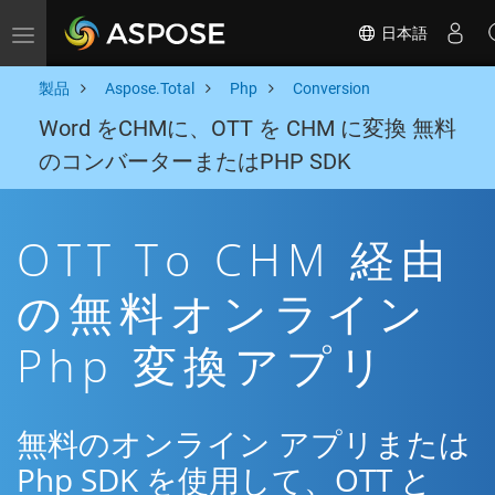
日本語
Toggle navigation
製品
Aspose.Total
Php
Conversion
Word をCHMに、OTT を CHM に変換 無料
のコンバーターまたはPHP SDK
OTT To CHM 経由
の無料オンライン
Php 変換アプリ
無料のオンライン アプリまたは
Php SDK を使用して、OTT と