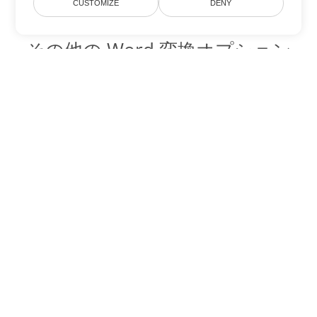
CUSTOMIZE
DENY
その他の Word 変換オプション
OTT を DOC に変換
DOC:
Microsoft Word Binary Format
OTT を DOT に変換
DOT:
Microsoft Word Template Files
OTT を DOCX に変換
DOCX:
Office 2007+ Word Document
OTT を DOCM に変換
DOCM:
Microsoft Word 2007 Marco File
OTT を DOTX に変換