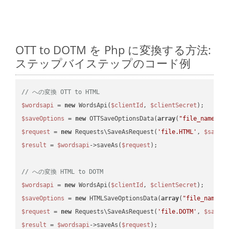
OTT to DOTM を Php に変換する方法:
ステップバイステップのコード例
// への変換 OTT to HTML
$wordsapi
 = 
new
 WordsApi(
$clientId
, 
$clientSecret
$saveOptions
 = 
new
 OTTSaveOptionsData(
array
(
"file_name"
 =
$request
 = 
new
 Requests\SaveAsRequest(
'file.HTML'
, 
$saveO
$result
 = 
$wordsapi
->saveAs(
$request
);

// への変換 HTML to DOTM
$wordsapi
 = 
new
 WordsApi(
$clientId
, 
$clientSecret
$saveOptions
 = 
new
 HTMLSaveOptionsData(
array
(
"file_name"
 
$request
 = 
new
 Requests\SaveAsRequest(
'file.DOTM'
, 
$saveO
$result
 = 
$wordsapi
->saveAs(
$request