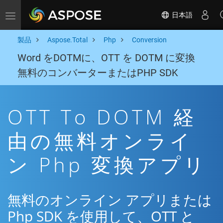
日本語
Toggle navigation
製品
Aspose.Total
Php
Conversion
Word をDOTMに、OTT を DOTM に変換
無料のコンバーターまたはPHP SDK
OTT To DOTM 経
由の無料オンライ
ン Php 変換アプリ
無料のオンライン アプリまたは
Php SDK を使用して、OTT と