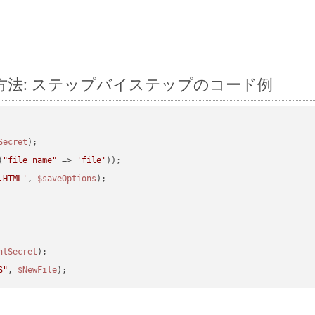
変換する方法: ステップバイステップのコード例
Secret
(
"file_name"
 => 
'file'
.HTML'
, 
$saveOptions
ntSecret
S"
, 
$NewFile