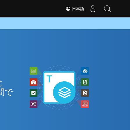
日本語
と
間で