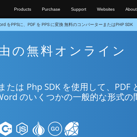
Products
Purchase
Support
Websites
About
ord をPPSに、PDF を PPS に変換 無料のコンバーターまたはPHP SDK
S 経由の無料オンライン
リ
は Php SDK を使用して、PDF 
Word のいくつかの一般的な形式の