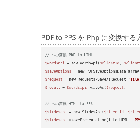
PDF to PPS を Php に
// への変換 PDF to HTML
$wordsapi
 = 
new
 WordsApi(
$clientId
, 
$client
$saveOptions
 = 
new
 PDFSaveOptionsData(
array
$request
 = 
new
 Requests\SaveAsRequest(
'file
$result
 = 
$wordsapi
->saveAs(
$request
);

// への変換 HTML to PPS
$slidesapi
 = 
new
 SlidesApi(
$clientId
, 
$clie
$slidesapi
->savePresentation(file.HTML, 
"PP