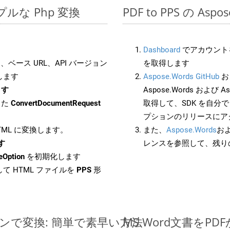
シンプルな Php 変換
PDF to PPS の As
Dashboard
でアカウントを
ベース URL、API バージョン
を取得します
します
Aspose.Words GitHub
お
ます
Aspose.Words および As
した
ConvertDocumentRequest
取得して、SDK を自分
プションのリリースにア
HTML に変換します。
また、
Aspose.Words
お
す
レンスを参照して、残り
eOption
を初期化します
て HTML ファイルを
PPS
形
インで変換: 簡単で素早い方法
MS Word文書を