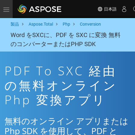
日本語
Toggle navigation
製品
Aspose.Total
Php
Conversion
Word をSXCに、PDF を SXC に変換 無料
のコンバーターまたはPHP SDK
PDF To SXC 経由
の無料オンライン
Php 変換アプリ
無料のオンライン アプリまたは
Php SDK を使用して、PDF と