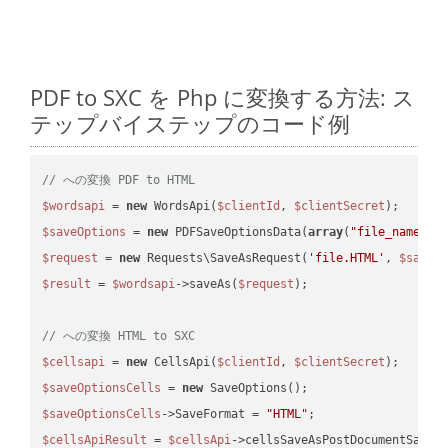
PDF to SXC を Php に変換する方法: ス
テップバイステップのコード例
// への変換 PDF to HTML
$wordsapi
 = 
new
 WordsApi(
$clientId
, 
$clientSecret
$saveOptions
 = 
new
 PDFSaveOptionsData(
array
(
"file_name"
 =
$request
 = 
new
 Requests\SaveAsRequest(
'file.HTML'
, 
$saveO
$result
 = 
$wordsapi
->saveAs(
$request
);

// への変換 HTML to SXC
$cellsapi
 = 
new
 CellsApi(
$clientId
, 
$clientSecret
$saveOptionsCells
 = 
new
$saveOptionsCells
->SaveFormat = 
"HTML"
$cellsApiResult
 = 
$cellsApi
->cellsSaveAsPostDocumentSaveA