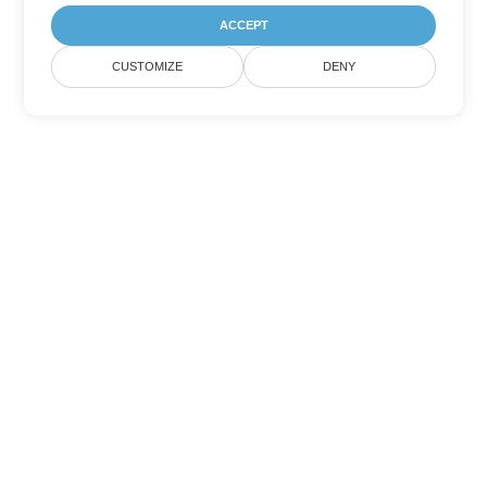
ACCEPT
CUSTOMIZE
DENY
その他の PowerPoint 変換オプ
ション
PPSM を DOC に変換
DOC:
Microsoft Word Binary Format
PPSM を DOT に変換
DOT:
Microsoft Word Template Files
PPSM を DOCX に変換
DOCX:
Office 2007+ Word Document