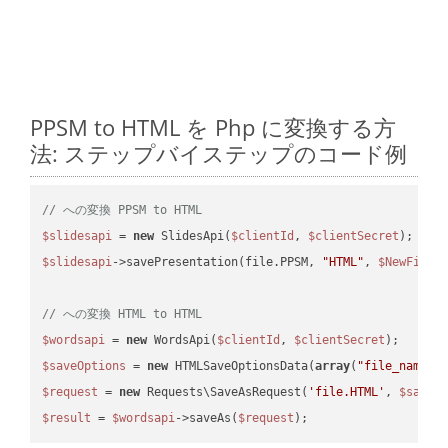
PPSM to HTML を Php に変換する方
法: ステップバイステップのコード例
// への変換 PPSM to HTML
$slidesapi
 = 
new
 SlidesApi(
$clientId
, 
$clientSecret
$slidesapi
->savePresentation(file.PPSM, 
"HTML"
, 
$NewFile
);
// への変換 HTML to HTML
$wordsapi
 = 
new
 WordsApi(
$clientId
, 
$clientSecret
$saveOptions
 = 
new
 HTMLSaveOptionsData(
array
(
"file_name"
 
$request
 = 
new
 Requests\SaveAsRequest(
'file.HTML'
, 
$saveO
$result
 = 
$wordsapi
->saveAs(
$request