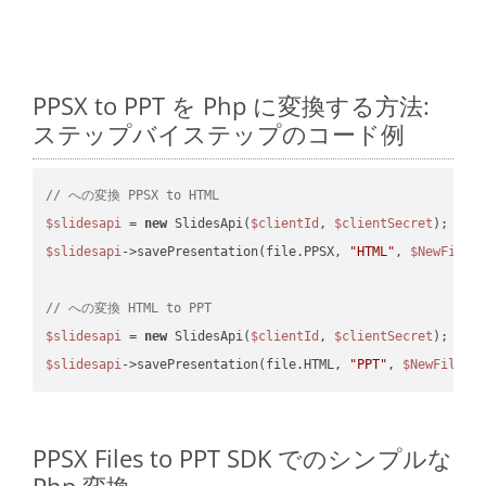
PPSX to PPT を Php に変換する方法:
ステップバイステップのコード例
// への変換 PPSX to HTML
$slidesapi
 = 
new
 SlidesApi(
$clientId
, 
$clientSecret
$slidesapi
->savePresentation(file.PPSX, 
"HTML"
, 
$NewFile
);
// への変換 HTML to PPT
$slidesapi
 = 
new
 SlidesApi(
$clientId
, 
$clientSecret
$slidesapi
->savePresentation(file.HTML, 
"PPT"
, 
$NewFile
PPSX Files to PPT SDK でのシンプルな