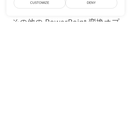
CUSTOMIZE
DENY
その他の PowerPoint 変換オプ
ション
PPSX を DOC に変換
DOC:
Microsoft Word Binary Format
PPSX を DOT に変換
DOT:
Microsoft Word Template Files
PPSX を DOCX に変換
DOCX:
Office 2007+ Word Document
PPSX を DOCM に変換
DOCM:
Microsoft Word 2007 Marco File