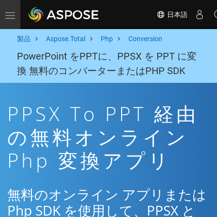
日本語
Toggle navigation
製品
Aspose.Total
Php
Conversion
PowerPoint をPPTに、PPSX を PPT に変
換 無料のコンバーターまたはPHP SDK
PPSX To PPT 経由
の無料オンライン
Php 変換アプリ
無料のオンライン アプリまたは
Php SDK を使用して、PPSX と