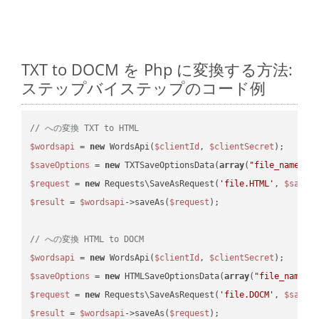
TXT to DOCM を Php に変換する方法:
ステップバイステップのコード例
// への変換 TXT to HTML
$wordsapi
 = 
new
 WordsApi(
$clientId
, 
$clientSecret
$saveOptions
 = 
new
 TXTSaveOptionsData(
array
(
"file_name"
 =
$request
 = 
new
 Requests\SaveAsRequest(
'file.HTML'
, 
$saveO
$result
 = 
$wordsapi
->saveAs(
$request
);

// への変換 HTML to DOCM
$wordsapi
 = 
new
 WordsApi(
$clientId
, 
$clientSecret
$saveOptions
 = 
new
 HTMLSaveOptionsData(
array
(
"file_name"
 
$request
 = 
new
 Requests\SaveAsRequest(
'file.DOCM'
, 
$saveO
$result
 = 
$wordsapi
->saveAs(
$request