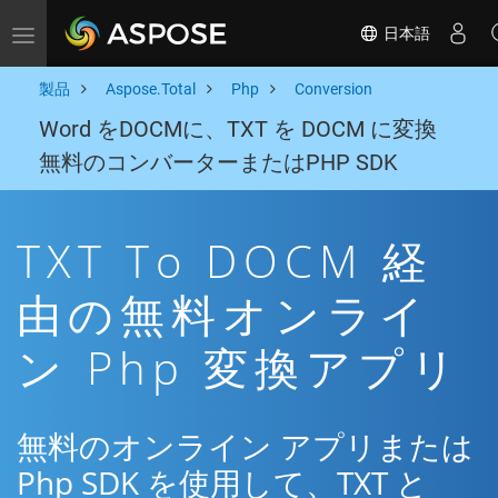
日本語
Toggle navigation
製品
Aspose.Total
Php
Conversion
Word をDOCMに、TXT を DOCM に変換
無料のコンバーターまたはPHP SDK
TXT To DOCM 経
由の無料オンライ
ン Php 変換アプリ
無料のオンライン アプリまたは
Php SDK を使用して、TXT と