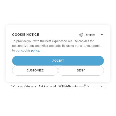
COOKIE NOTICE
To provide you with the best experience, we use cookies for
personalization, analytics, and ads. By using our site, you agree
to
our cookie policy
.
ACCEPT
CUSTOMIZE
DENY
その他の Word 変換オプション
TXT を DOC に変換
DOC:
Microsoft Word Binary Format