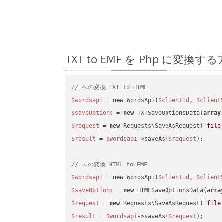
TXT to EMF を Php に
// への変換 TXT to HTML
$wordsapi
 = 
new
 WordsApi(
$clientId
, 
$client
$saveOptions
 = 
new
 TXTSaveOptionsData(
array
$request
 = 
new
 Requests\SaveAsRequest(
'file
$result
 = 
$wordsapi
->saveAs(
$request
);

// への変換 HTML to EMF
$wordsapi
 = 
new
 WordsApi(
$clientId
, 
$client
$saveOptions
 = 
new
 HTMLSaveOptionsData(
arra
$request
 = 
new
 Requests\SaveAsRequest(
'file
$result
 = 
$wordsapi
->saveAs(
$request