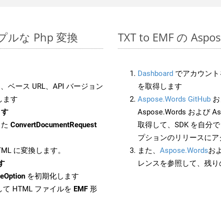
シンプルな Php 変換
TXT to EMF の As
Dashboard
でアカウントを
ベース URL、API バージョン
を取得します
します
Aspose.Words GitHub
お
ます
Aspose.Words および As
した
ConvertDocumentRequest
取得して、SDK を自分
プションのリリースにア
HTML に変換します。
また、
Aspose.Words
お
す
レンスを参照して、残り
eOption
を初期化します
て HTML ファイルを
EMF
形