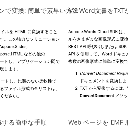
インで変換: 簡単で素早い方法
MS Word文書を
s ファイルを HTML に変換すること
Aspose.Words Cloud S
す。この強力なソリューション
ルをさまざまな画像形式に変
Aspose.Slides,
REST API 呼び出しまたは SDK
D, Aspose.HTML などの他の
API を使用して、Word ドキュメ
合をサポートし、アプリケーション間で
複数の画像形式に簡単に変換
現します。
Convert Document Reque
ドキュメントを変換しま
をサポートし、比類のない柔軟性で
TXT から変換するには、W
るファイル形式の全リストは、
ConvertDocument
メソッ
ください。
変換する簡単な手順
Web ページを EM