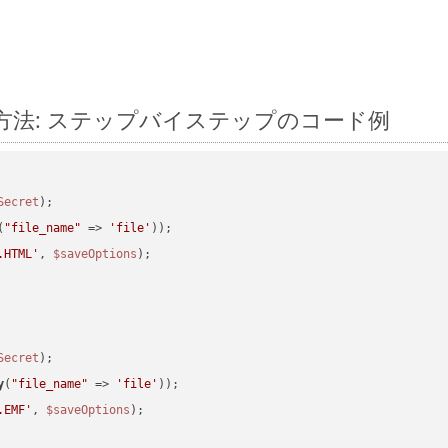
変換する方法: ステップバイステップのコード例
Secret
(
"file_name"
 => 
'file'
.HTML'
, 
$saveOptions
Secret
y
(
"file_name"
 => 
'file'
.EMF'
, 
$saveOptions