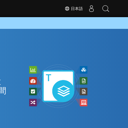
日本語
と
間