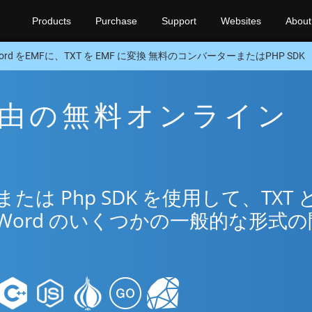
Products
Purchase
Support
Websites
About
ord をEMFに、TXT を EMF に変換 無料のコンバーターまたはPHP SDK
F 経由の無料オンライン
リ
は Php SDK を使用して、TXT 
Word のいくつかの一般的な形式の