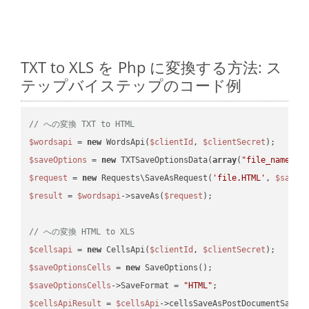
TXT to XLS を Php に変換する方法: ス
テップバイステップのコード例
// への変換 TXT to HTML
$wordsapi
 = 
new
 WordsApi(
$clientId
, 
$clientSecret
$saveOptions
 = 
new
 TXTSaveOptionsData(
array
(
"file_name"
 =
$request
 = 
new
 Requests\SaveAsRequest(
'file.HTML'
, 
$saveO
$result
 = 
$wordsapi
->saveAs(
$request
);

// への変換 HTML to XLS
$cellsapi
 = 
new
 CellsApi(
$clientId
, 
$clientSecret
$saveOptionsCells
 = 
new
$saveOptionsCells
->SaveFormat = 
"HTML"
$cellsApiResult
 = 
$cellsApi
->cellsSaveAsPostDocumentSaveA