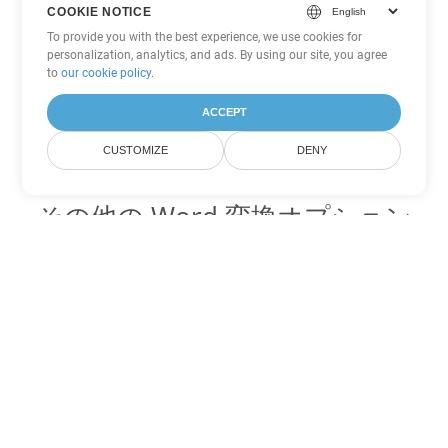
COOKIE NOTICE
To provide you with the best experience, we use cookies for
personalization, analytics, and ads. By using our site, you agree
to
our cookie policy
.
ACCEPT
CUSTOMIZE
DENY
その他の Word 変換オプション
TXT を DOC に変換
DOC:
Microsoft Word Binary Format
TXT を DOT に変換
DOT:
Microsoft Word Template Files
TXT を DOCX に変換