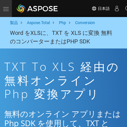
日本語
Toggle navigation
製品
Aspose.Total
Php
Conversion
Word をXLSに、TXT を XLS に変換 無料
のコンバーターまたはPHP SDK
TXT To XLS 経由の
無料オンライン
Php 変換アプリ
無料のオンライン アプリまたは
Php SDK を使用して、TXT と