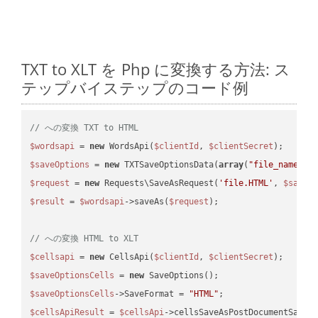
TXT to XLT を Php に変換する方法: ス
テップバイステップのコード例
// への変換 TXT to HTML
$wordsapi
 = 
new
 WordsApi(
$clientId
, 
$clientSecret
$saveOptions
 = 
new
 TXTSaveOptionsData(
array
(
"file_name"
 =
$request
 = 
new
 Requests\SaveAsRequest(
'file.HTML'
, 
$saveO
$result
 = 
$wordsapi
->saveAs(
$request
);

// への変換 HTML to XLT
$cellsapi
 = 
new
 CellsApi(
$clientId
, 
$clientSecret
$saveOptionsCells
 = 
new
$saveOptionsCells
->SaveFormat = 
"HTML"
$cellsApiResult
 = 
$cellsApi
->cellsSaveAsPostDocumentSaveA