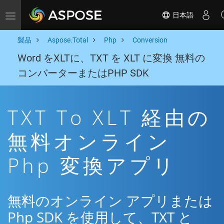
日本語
Toggle navigation
製品
Aspose.Total
Php
Conversion
Word をXLTに、TXT を XLT に変換 無料の
コンバーターまたはPHP SDK
TXT To XLT 経由の
無料オンライン
Php 変換アプリ
無料のオンライン アプリまたは
Php SDK を使用して、TXT と