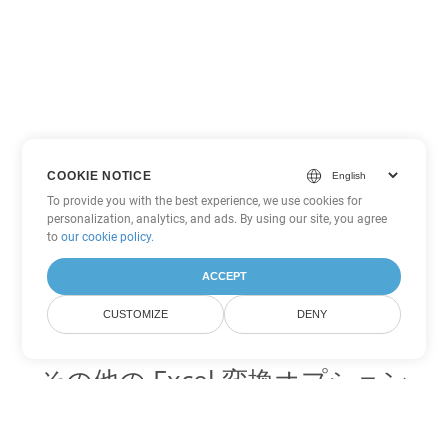
COOKIE NOTICE
To provide you with the best experience, we use cookies for
personalization, analytics, and ads. By using our site, you agree
to
our cookie policy
.
ACCEPT
CUSTOMIZE
DENY
その他の Excel 変換オプション
XLS を DOC に変換