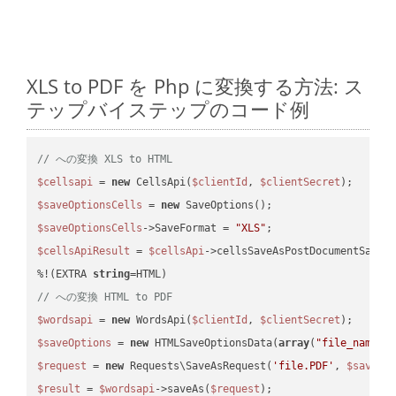
XLS to PDF を Php に変換する方法: ス
テップバイステップのコード例
// への変換 XLS to HTML
$cellsapi
 = 
new
 CellsApi(
$clientId
, 
$clientSecret
$saveOptionsCells
 = 
new
$saveOptionsCells
->SaveFormat = 
"XLS"
$cellsApiResult
 = 
$cellsApi
->cellsSaveAsPostDocumentSaveA
%!(EXTRA 
string
// への変換 HTML to PDF
$wordsapi
 = 
new
 WordsApi(
$clientId
, 
$clientSecret
$saveOptions
 = 
new
 HTMLSaveOptionsData(
array
(
"file_name"
 
$request
 = 
new
 Requests\SaveAsRequest(
'file.PDF'
, 
$saveOp
$result
 = 
$wordsapi
->saveAs(
$request