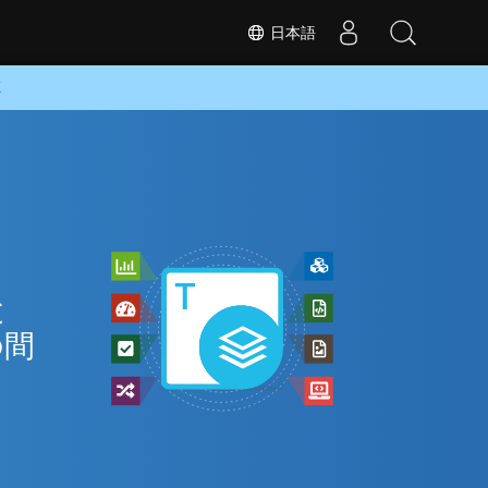
日本語
K
と
の間