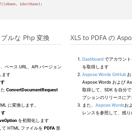
fileName
, 
$destName
);

のシンプルな Php 変換
XLS to PDFA の A
Dashboard
でアカウントを
ベース URL、API バージョン
を取得します
します
Aspose.Words GitHub
お
ます
Aspose.Words および As
した
ConvertDocumentRequest
取得して、SDK を自分
プションのリリースにア
HTML に変換します。
また、
Aspose.Words
お
ます
レンスを参照して、残り
veOption
を初期化します
て HTML ファイルを
PDFA
形