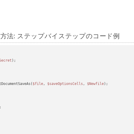
に変換する方法: ステップバイステップのコード例
Secret
tDocumentSaveAs(
$file
, 
$saveOptionsCells
, 
$Newfile
);
