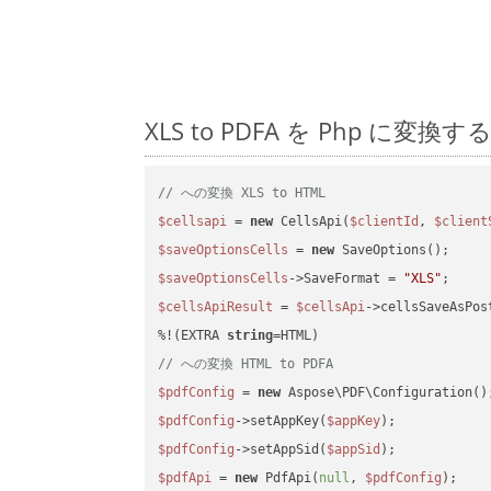
XLS to PDFA を Php 
// への変換 XLS to HTML
$cellsapi
 = 
new
 CellsApi(
$clientId
, 
$client
$saveOptionsCells
 = 
new
$saveOptionsCells
->SaveFormat = 
"XLS"
$cellsApiResult
 = 
$cellsApi
->cellsSaveAsPos
%!(EXTRA 
string
// への変換 HTML to PDFA
$pdfConfig
 = 
new
$pdfConfig
->setAppKey(
$appKey
$pdfConfig
->setAppSid(
$appSid
$pdfApi
 = 
new
 PdfApi(
null
, 
$pdfConfig