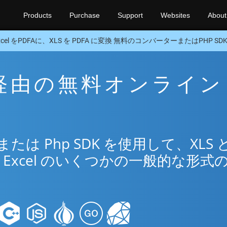
Products
Purchase
Support
Websites
About
xcel をPDFAに、XLS を PDFA に変換 無料のコンバーターまたはPHP SD
FA 経由の無料オンライン
リ
は Php SDK を使用して、XLS 
Excel のいくつかの一般的な形式