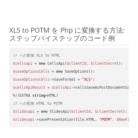
XLS to POTM を Php に変換する方法:
ステップバイステップのコード例
// への変換 XLS to HTML
$cellsapi
 = 
new
 CellsApi(
$clientId
, 
$clientSecret
$saveOptionsCells
 = 
new
$saveOptionsCells
->SaveFormat = 
"XLS"
$cellsApiResult
 = 
$cellsApi
->cellsSaveAsPostDocumentSaveA
%!(EXTRA 
string
// への変換 HTML to POTM
$slidesapi
 = 
new
 SlidesApi(
$clientId
, 
$clientSecret
$slidesapi
->savePresentation(file.HTML, 
"POTM"
, 
$NewFile