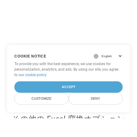
COOKIE NOTICE
To provide you with the best experience, we use cookies for
personalization, analytics, and ads. By using our site, you agree
to
our cookie policy
.
ACCEPT
CUSTOMIZE
DENY
その他の Excel 変換オプション
XLS を DOC に変換