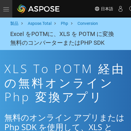
日本語
Toggle navigation
製品
Aspose.Total
Php
Conversion
Excel をPOTMに、XLS を POTM に変換
無料のコンバーターまたはPHP SDK
XLS To POTM 経由
の無料オンライン
Php 変換アプリ
無料のオンライン アプリまたは
Php SDK を使用して、XLS と