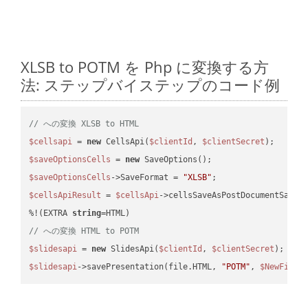
XLSB to POTM を Php に変換する方
法: ステップバイステップのコード例
// への変換 XLSB to HTML
$cellsapi
 = 
new
 CellsApi(
$clientId
, 
$clientSecret
$saveOptionsCells
 = 
new
$saveOptionsCells
->SaveFormat = 
"XLSB"
$cellsApiResult
 = 
$cellsApi
->cellsSaveAsPostDocumentSaveA
%!(EXTRA 
string
// への変換 HTML to POTM
$slidesapi
 = 
new
 SlidesApi(
$clientId
, 
$clientSecret
$slidesapi
->savePresentation(file.HTML, 
"POTM"
, 
$NewFile