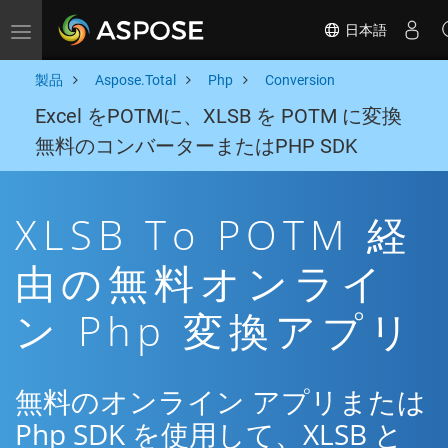
日本語
Toggle navigation
製品
Aspose.Total
Php
Conversion
Excel をPOTMに、XLSB を POTM に変換
無料のコンバーターまたはPHP SDK
XLSB To POTM 経
由の無料オンライ
ン Php 変換アプリ
無料のオンライン アプリまたは
Php SDK を使用して、XLSB と