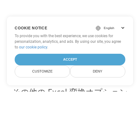
COOKIE NOTICE
To provide you with the best experience, we use cookies for
personalization, analytics, and ads. By using our site, you agree
to
our cookie policy
.
ACCEPT
CUSTOMIZE
DENY
その他の Excel 変換オプション
XLSB を DOC に変換
DOC:
Microsoft Word Binary Format
XLSB を DOT に変換