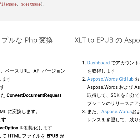
fileName
, 
$destName
);

のシンプルな Php 変換
XLT to EPUB の A
Dashboard
でアカウントを
ベース URL、API バージョン
を取得します
します
Aspose.Words GitHub
お
ます
Aspose.Words および As
した
ConvertDocumentRequest
取得して、SDK を自分
プションのリリースにア
HTML に変換します。
また、
Aspose.Words
お
ます
レンスを参照して、残り
veOption
を初期化します
て HTML ファイルを
EPUB
形