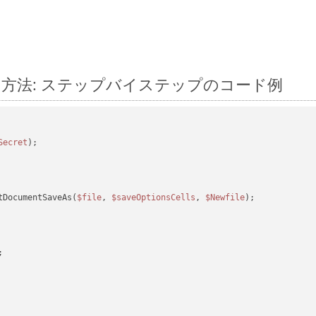
に変換する方法: ステップバイステップのコード例
Secret
tDocumentSaveAs(
$file
, 
$saveOptionsCells
, 
$Newfile
);
