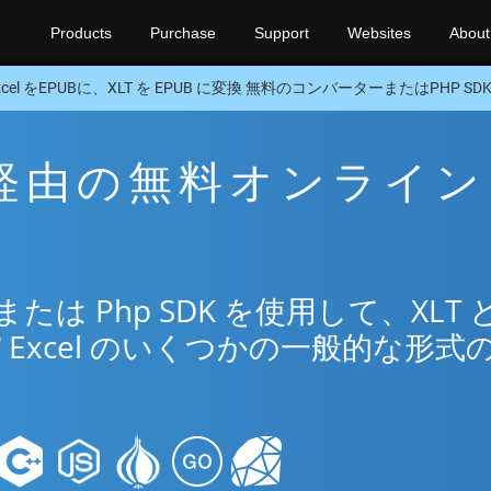
Products
Purchase
Support
Websites
About
xcel をEPUBに、XLT を EPUB に変換 無料のコンバーターまたはPHP SD
UB 経由の無料オンライン
リ
は Php SDK を使用して、XLT 
®
Excel のいくつかの一般的な形式