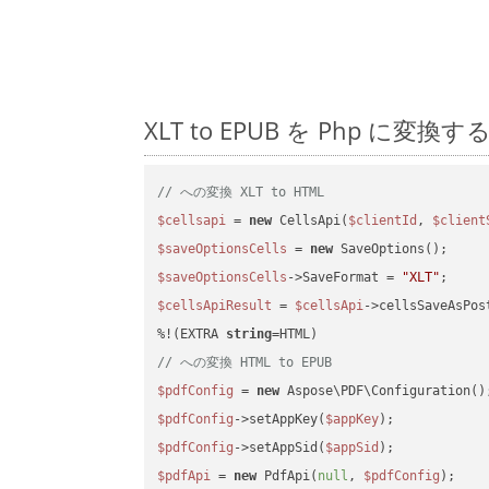
XLT to EPUB を Php 
// への変換 XLT to HTML
$cellsapi
 = 
new
 CellsApi(
$clientId
, 
$client
$saveOptionsCells
 = 
new
$saveOptionsCells
->SaveFormat = 
"XLT"
$cellsApiResult
 = 
$cellsApi
->cellsSaveAsPos
%!(EXTRA 
string
// への変換 HTML to EPUB
$pdfConfig
 = 
new
$pdfConfig
->setAppKey(
$appKey
$pdfConfig
->setAppSid(
$appSid
$pdfApi
 = 
new
 PdfApi(
null
, 
$pdfConfig