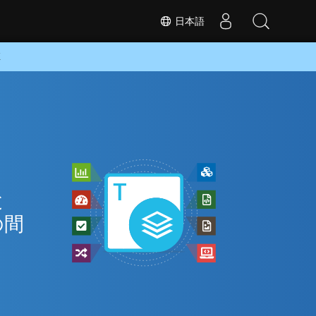
日本語
K
と
の間